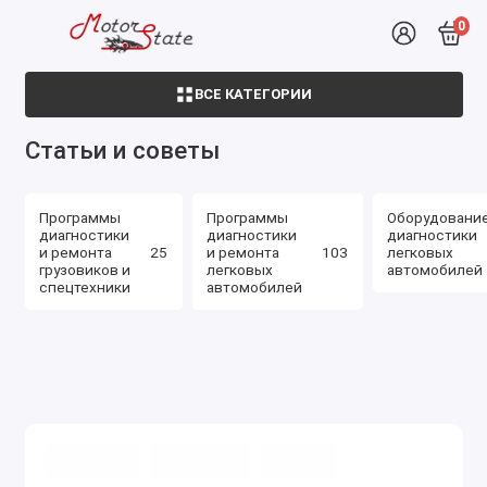
0
ВСЕ КАТЕГОРИИ
Статьи и советы
Программы
Программы
Оборудовани
диагностики
диагностики
диагностики
и ремонта
25
и ремонта
103
легковых
грузовиков и
легковых
автомобилей
спецтехники
автомобилей
#ThinkTool
#THINKCAR
#CE EVD