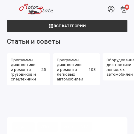
0
ВСЕ КАТЕГОРИИ
Статьи и советы
Программы
Программы
Оборудовани
диагностики
диагностики
диагностики
и ремонта
25
и ремонта
103
легковых
грузовиков и
легковых
автомобилей
спецтехники
автомобилей
#Hyundai
#Elantra
#авто из США