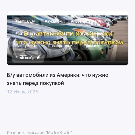
#авто США
#аукцион
#проверка VIN
#битое авто
#осмотр авто
#утопленник
#документы
#техсостояние
#риски
757
0
#как выбрать
Б/у автомобили из Америки: что нужно
знать перед покупкой
12 Июня, 2025
Интернет-магазин "MotorState"