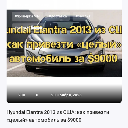
#бюджетный импорт
#Copart
#IAAI
#проверка VIN
#доставка
#ремонт
#рекомендации
238
0
20 Ноября, 2025
Hyundai Elantra 2013 из США: как привезти
«целый» автомобиль за $9000