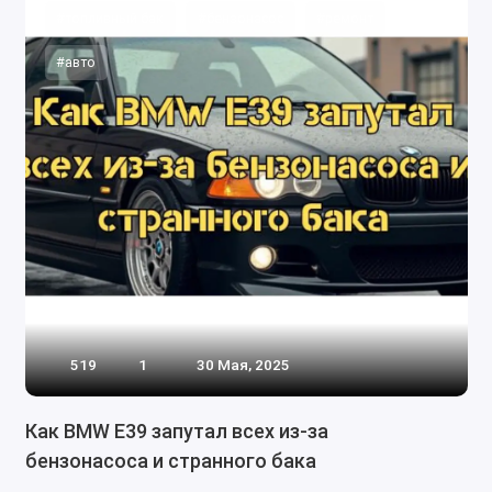
#топливный бак
#бензонасос
#ремонт
#авто
519
1
30 Мая, 2025
Как BMW E39 запутал всех из-за
бензонасоса и странного бака