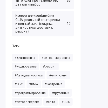
авто: блог про технологии,
36
детали и выбор
Импорт автомобилей из
США: реальный опыт, риски
и полный цикл (покупка,
12
диагностика, доставка,
ремонт)
Теги
#диагностика
#автоэлектроника
#кодирование
#ремонт
#Автодиагностика
#чип-тюнинг
#ЭБУ
#BMW
#настройка
#программирование
#грузовики
#автоэлектрика
#авто
#ODIS