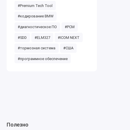
#Premium Tech Tool
#кодирование BMW
#диагностическое ПО
#PCM
#SDD
#ELM327
#ICOM NEXT
#тормозная система
#США
#программное обеспечение
Полезно