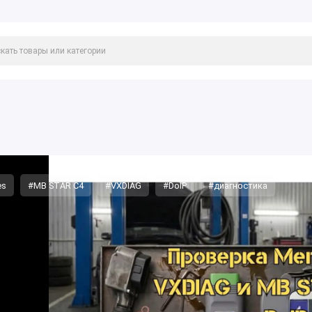
es
#MB STAR C4
#VXDIAG
#DoIP
#диагностика