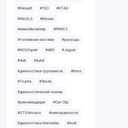
#Renault
#ГБО
#KTAG
#WinOLS
#Nissan
#иммобилайзер
#PIWIS 3
#топливная система
#расходы
#NCS Expert
#ABS
#Jaguar
#IAAI
#Autel
#диагностика грузовиков
#Kess
#Toyota
#Skoda
#диагностический сканер
#рекомендации
#Can Clip
#DTS Monaco
#неисправности
#диагностика Mercedes
#Audi