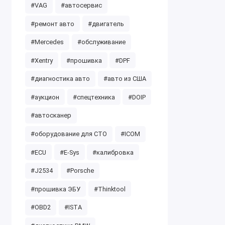
#VAG
#автосервис
#ремонт авто
#двигатель
#Mercedes
#обслуживание
#Xentry
#прошивка
#DPF
#диагностика авто
#авто из США
#аукцион
#спецтехника
#DOIP
#автосканер
#оборудование для СТО
#ICOM
#ECU
#E-Sys
#калибровка
#J2534
#Porsche
#прошивка ЭБУ
#Thinktool
#OBD2
#ISTA