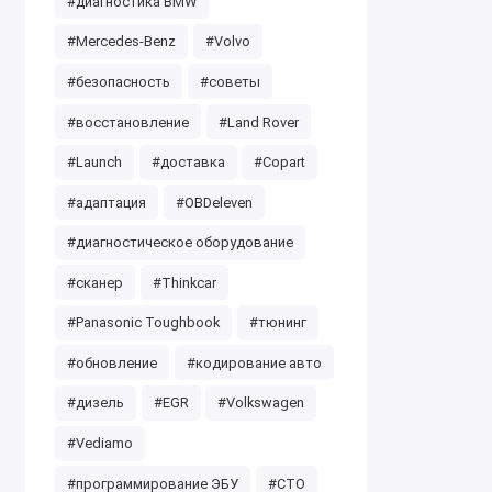
#диагностика BMW
#Mercedes-Benz
#Volvo
#безопасность
#советы
#восстановление
#Land Rover
#Launch
#доставка
#Copart
#адаптация
#OBDeleven
#диагностическое оборудование
#сканер
#Thinkcar
#Panasonic Toughbook
#тюнинг
#обновление
#кодирование авто
#дизель
#EGR
#Volkswagen
#Vediamo
#программирование ЭБУ
#СТО