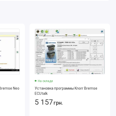
На складе
 Bremse Neo
Установка программы Knorr Bremse
ECUtalk
5 157
грн.