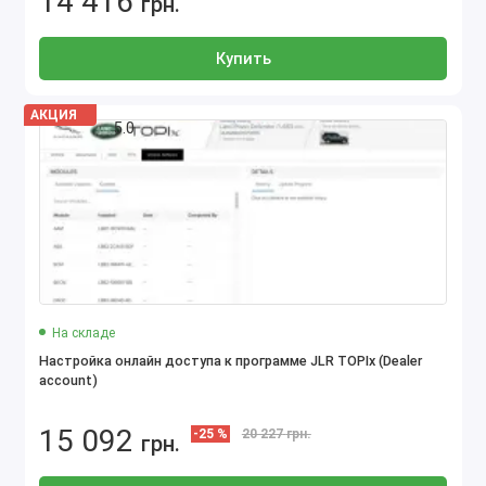
14 416
грн.
Купить
АКЦИЯ
5.0
На складе
Настройка онлайн доступа к программе JLR TOPIx (Dealer
account)
15 092
-25 %
20 227
грн.
грн.