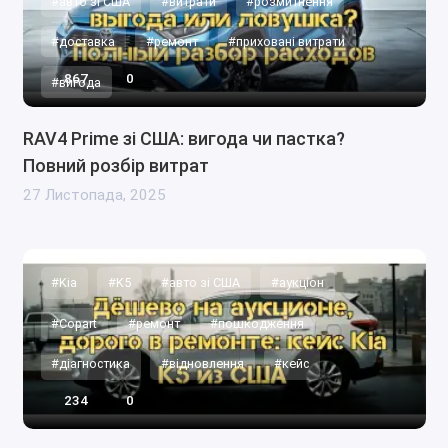
#авто зі США
#витрати
#розмитнення
#доставка
#ремонт
#приховані витрати
867
0
#вигода
RAV4 Prime зі США: вигода чи пастка?
Повний розбір витрат
27 Листопада, 2025
#Kia
#K5
#авто зі США
#аукціон
#Copart
#ремонт
#пошкодження
#діагностика
#відновлення
#кейс
234
0