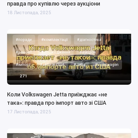
правда про купівлю через аукціони
18 Листопада, 2025
#поради
#комплектації
#діагностика
#ремонт
#пошкодження
#аукціон
#імпорт
#авто зі США
#Jetta
#Volkswagen
271
0
Коли Volkswagen Jetta приїжджає «не
така»: правда про імпорт авто зі США
17 Листопада, 2025