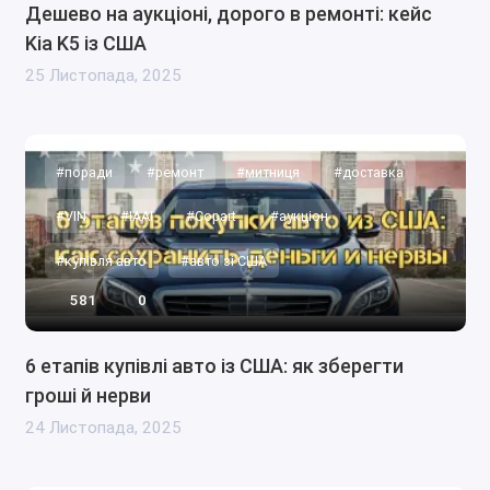
Дешево на аукціоні, дорого в ремонті: кейс
Kia K5 із США
25 Листопада, 2025
#поради
#ремонт
#митниця
#доставка
#VIN
#IAAI
#Copart
#аукціон
#купівля авто
#авто зі США
581
0
6 етапів купівлі авто із США: як зберегти
гроші й нерви
24 Листопада, 2025