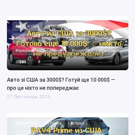
#авто зі США
#бюджетне авто
#Copart
#витрати
#ремонт
#доставка
#митниця
#приховані пошкодження
#помилки
#аукціон
285
0
Авто зі США за 3000$? Готуй ще 10 000$ —
про це ніхто не попереджає
27 Листопада, 2025
#RAV4 Prime
#Toyota
#гібрид