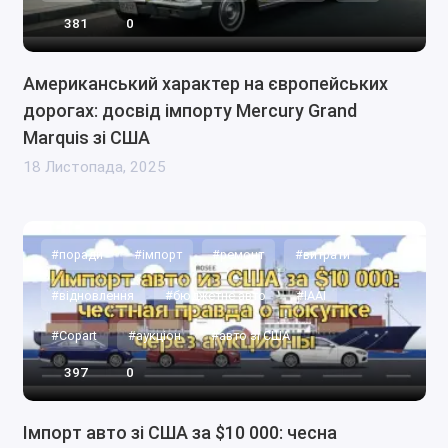
381
0
Американський характер на європейських
дорогах: досвід імпорту Mercury Grand
Marquis зі США
18 Листопада, 2025
#поради
#імпорт
#ремонт
#витрати
#відновлення
#бюджетне авто
#IAAI
#Copart
#аукціон
#авто зі США
397
0
Імпорт авто зі США за $10 000: чесна