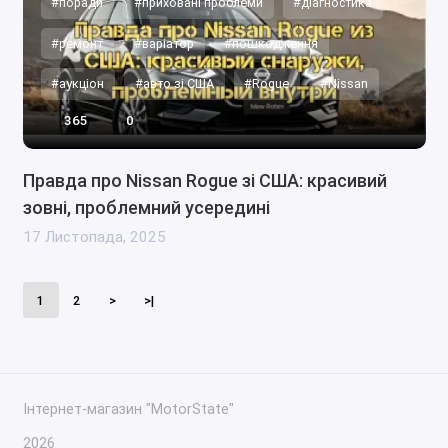
#поради
#приховані проблеми
#діагностика
#ремонт
#варіатор
#пошкодження
#аукціон
#авто зі США
#Rogue
#Nissan
365
0
Правда про Nissan Rogue зі США: красивий
зовні, проблемний усередині
17 Листопада, 2025
1
2
>
>|
Інтернет-магазин "MotorState"
2026