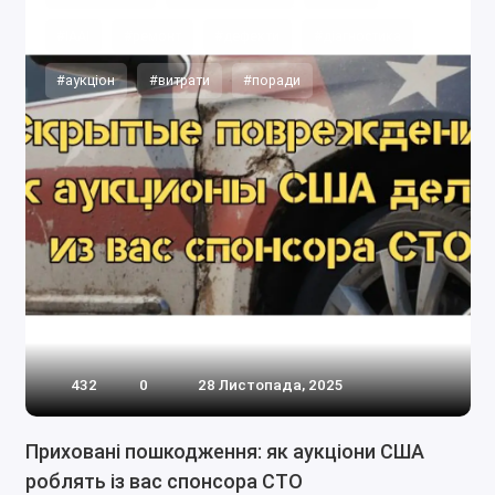
#IAAI
#ремонт
#дефекти
#діагностика
#аукціон
#витрати
#поради
432
0
28 Листопада, 2025
Приховані пошкодження: як аукціони США
роблять із вас спонсора СТО