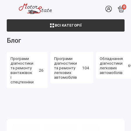
0
ВСІ КАТЕГОРІЇ
Блог
Програми
Програми
Обладнання
діагностики
діагностики
діагностики
6
та ремонту
та ремонту
104
легкових
26
вантажівок
легкових
автомобілів
і
автомобілів
спецтехніки
#авто зі США
#пошкодження
#Copart