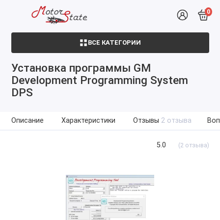
0
ВСЕ КАТЕГОРИИ
Установка программы GM
Development Programming System
DPS
Описание
Характеристики
Отзывы
2 отзыва
Воп
5.0
(2 отзыва)