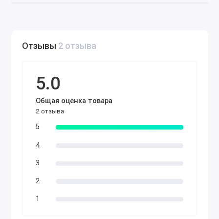
Bosch MVCI (Multiple Vehicle Communication
Interface).
J2534-совместимые адаптеры
(функциональность может быть ограничена).
Отзывы
2 отзыва
Системные требования
ОС: Windows 10/11 (не Home версия).
5.0
Жёсткий диск: 20 GB свободного места.
Общая оценка товара
Кому подойдет GM DPS?
2 отзыва
Официальным сервисным центрам и дилерам
5
GM.
4
Продвинутым диагностам и инженерам,
работающим с ECU.
3
Специалистам по тюнингу и калибровке блоков
2
управления GM.
1
Цена указана за установку программы GM DPS 4.48.
Более новую версию можно выбрать под кнопкой