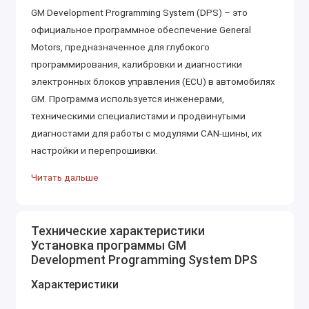
GM Development Programming System (DPS) – это
официальное программное обеспечение General
Motors, предназначенное для глубокого
программирования, калибровки и диагностики
электронных блоков управления (ECU) в автомобилях
GM. Программа используется инженерами,
техническими специалистами и продвинутыми
диагностами для работы с модулями CAN-шины, их
настройки и перепрошивки.
Основные возможности GM DPS
Читать дальше
1. Программирование и обновление ПО
ECU
Технические характеристики
Прошивка и обновление ПО электронных
Установка программы GM
блоков управления двигателем (ECM), коробкой
Development Programming System DPS
передач (TCM), ABS, BCM и другими модулями.
Характеристики
Загрузка калибровочных файлов в блоки
управления.