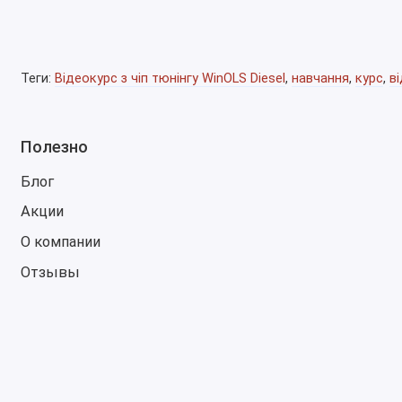
дизельных двигателей. Она позволяет оптимизировать п
контроля выбросов и улучшить динамику двигателя, дел
дизельных моторов.
Теги:
Відеокурс з чіп тюнінгу WinOLS Diesel
,
навчання
,
курс
,
в
Полезно
Блог
Акции
О компании
Отзывы