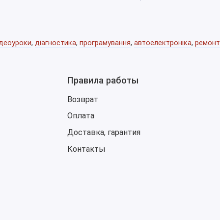
роизводительность и расход топлива, настроить системы
ая ее идеальным инструментом для детальной калибровки
ідеоуроки
,
діагностика
,
програмування
,
автоелектроніка
,
ремонт
Правила работы
Возврат
Оплата
Доставка, гарантия
Контакты