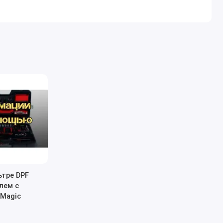
ьтре DPF
лем с
 Magic