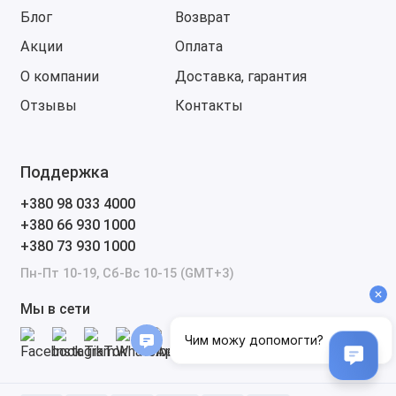
Блог
Возврат
диагностическими данными и проводить
анализ системы.
Акции
Оплата
Ремонт и диагностика сложных систем:
О компании
Доставка, гарантия
Программное обеспечение позволяет
Отзывы
Контакты
проводить диагностику сложных систем,
таких как:
SRS (система подушек
Поддержка
безопасности);
+380 98 033 4000
ABS (антиблокировочная система
+380 66 930 1000
тормозов);
+380 73 930 1000
VSA (система стабилизации
Пн-Пт 10-19, Сб-Вс 10-15 (GMT+3)
автомобиля);
Системы управления трансмиссией
Мы в сети
и другие.
Эти системы требуют точной настройки и
калибровки, а также иногда
программирования после ремонта или