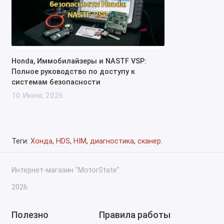
официальное ПО Honda для диагностики и
обслуживания автомобилей.
Программное обеспечение имеет
регулярные обновления, которые
позволяют поддерживать актуальность
Honda, Иммобилайзеры и NASTF VSP:
диагностики для новейших моделей
Полное руководство по доступу к
автомобилей.
системам безопасности
Подключение и интерфейс:
10 Июня, 2026
Honda HDS HIM подключается к
автомобилю через стандартный OBD-II
разъем. Важно, что при использовании
Теги:
Хонда
,
HDS
,
HIM
,
диагностика
,
сканер.
HIM, требуется соединение с
компьютером, на котором установлено
Интернет-магазин "MotorState"
программное обеспечение HDS.
Интерфейс устройства обычно
2026
используется с ноутбуком или ПК, что
позволяет сервисному персоналу более
Полезно
Правила работы
эффективно управлять