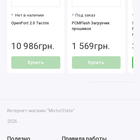
Нет в наличии
Под заказ
Н
OpenPort 2.0 Tactrix
PCMFlash Загрузчик
SM2
прошивок
PCM
про
ком
10 986грн.
1 569грн.
3
диа
про
тюн
Купить
Купить
Интернет-магазин "MotorState"
2026
Полезно
Правила работы