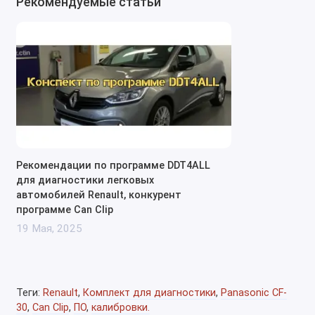
Рекомендуемые статьи
который упрощает работу с автомобилями
Renault.
Обновления и калибровки: Постоянные
обновления обеспечивают актуальность
данных для работы с новыми моделями Renault.
Мобильность и защита: Защищённый ноутбук
Panasonic CF-30 позволяет работать в любых
условиях, что идеально подходит для
автосервисов и выездных специалистов.
Рекомендации по программе DDT4ALL
Кому подойдёт комплект?
для диагностики легковых
автомобилей Renault, конкурент
Специалистам и автосервисам, работающим с
программе Can Clip
автомобилями Renault.
19 Мая, 2025
Выездным мастерам, которым необходимы
надежные инструменты для диагностики и
ремонта на месте.
СТО, которые обслуживают большое
Теги:
Renault
,
Комплект для диагностики
,
Panasonic CF-
количество автомобилей Renault и требуют
30
,
Can Clip
,
ПО
,
калибровки.