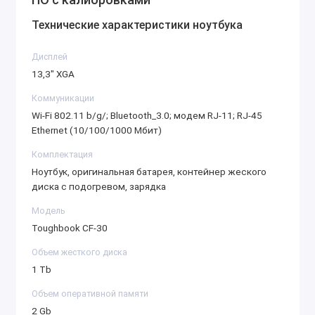
оборудованием и программами.
Удобство работы: Экран с антибликовым
Технические характеристики ноутбука
покрытием и возможностью работы в ярком
Дисплей
солнечном свете.
13,3″ XGA
Сенсорный экран с поворотным механизмом
позволяет работать с диаграммами и
Коммуникации
результатами диагностики удобным способом.
Wi-Fi 802.11 b/g/; Bluetooth_3.0; модем RJ-11; RJ-45
Мобильность и подключение: Поддержка
Ethernet (10/100/1000 Мбит)
различных портов, включая USB, Ethernet и COM-
Комплектация
порты для подключения дополнительного
Ноутбук, оригинальная батарея, контейнер жеского
оборудования.
диска с подогревом, зарядка
Беспроводные интерфейсы Wi-Fi и Bluetooth для
Модель
подключения и обновления программного
Toughbook CF-30
обеспечения.
Автономность: Возможность работы в
Объем жесткого диска
1 Tb
автономном режиме до 8 часов, что идеально
подходит для длительных выездов и работы
Объем оперативной памяти
без постоянного доступа к источникам питания.
2 Gb