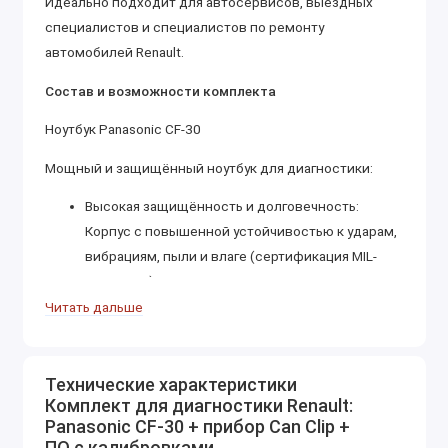
Идеально подходит для автосервисов, выездных
специалистов и специалистов по ремонту
автомобилей Renault.
Состав и возможности комплекта
Ноутбук Panasonic CF-30
Мощный и защищённый ноутбук для диагностики:
Высокая защищённость и долговечность:
Корпус с повышенной устойчивостью к ударам,
вибрациям, пыли и влаге (сертификация MIL-
STD-810G).
Идеален для работы в тяжёлых условиях
Читать дальше
автосервиса и для выездных специалистов.
Производительность и функциональность:
Оснащён процессором Intel Core i5 с тактовой
Технические характеристики
Комплект для диагностики Renault:
частотой 2.5 GHz и 4 ГБ оперативной памяти для
Panasonic CF-30 + прибор Can Clip +
комфортной работы с диагностическим
ПО с калибровками