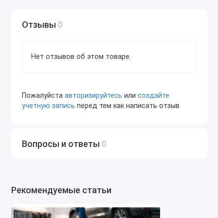
Усиленный корпус, защищённый от
загрязнений.
Отзывы
0
Особенности адаптера SmartLink
Интеллектуальный VCI нового поколения.
Нет отзывов об этом товаре.
Поддержка DoIP и CAN FD по умолчанию.
Работа как через планшет, так и удалённо через
облачный сервис.
Пожалуйста
авторизируйтесь
или
создайте
Расширенная совместимость с легковыми и
учетную запись
перед тем как написать отзыв
коммерческими авто.
Поддержка протоколов PassThru (J2534) для
прошивки блоков.
Вопросы и ответы
0
Launch X431 PAD V Elite + SmartLink — список
поддерживаемой техники
Легковые автомобили
Рекомендуемые статьи
Европейские марки: Audi, Volkswagen, Skoda,
SEAT, Porsche, BMW, MINI, Mercedes-Benz, Smart,