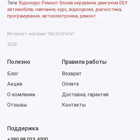
Теги:
Відеокурс Ремонт блоків керування двигуном ЕБУ
автомобілів
,
навчання
,
курс
,
відеоуроки
,
діагностика
,
програмування
,
автоелектроніка
,
ремонт
Интернет-магазин "MotorState"
2026
Полезно
Правила работы
Блог
Возврат
Акции
Оплата
О компании
Доставка, гарантия
Отзывы
Контакты
Поддержка
+380 98 033 4000