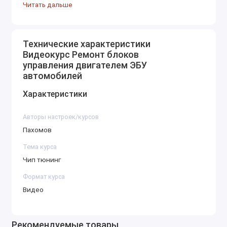
Типы и устройства блоков управления:
Читать дальше
Рассмотрение различных типов ЭБУ,
используемых в автомобилях.
Технические характеристики
Разбор устройства и принципа работы
Видеокурс Ремонт блоков
ЭБУ, схемы их подключения и
управления двигателем ЭБУ
особенности работы с разными марками
автомобилей
автомобилей.
Характеристики
Принципы диагностики неисправностей ЭБУ:
Авторы настроек/курсов
Изучение основных методов диагностики
Пахомов
неисправностей ЭБУ с использованием
диагностического оборудования.
Тема курса
Поиск и устранение неисправностей в
Чип тюнинг
работе блока управления двигателем.
Формат курса
Теория и практика ремонта ЭБУ:
Видео
Теоретическое объяснение принципов
работы с внутренними компонентами
Рекомендуемые товары
блока управления.