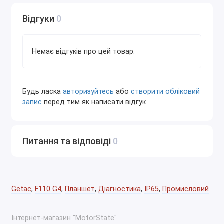
Зручно працювати біля авто, перемикати
тести, масштабувати схеми.
Відгуки
0
Продуктивність
Процесори Intel:
Немає відгуків про цей товар.
Потужність достатня для дилерських
систем і важкого ПЗ (Xentry, ISTA,
ODIS
,
PTT, Insite тощо).
Будь ласка
авторизуйтесь
або
створити обліковий
SSD-накопичувач:
запис
перед тим як написати відгук
Швидке завантаження системи та
програм.
Витривалість до вібрацій — важлива
Питання та відповіді
0
перевага над HDD.
Оперативна пам’ять:
Можливість одночасно запускати
діагностику, мануали, PDF і браузер.
Getac
,
F110 G4
,
Планшет
,
Діагностика
,
IP65
,
Промисловий
Інтерфейси та підключення обладнання
Інтернет-магазин "MotorState"
USB: