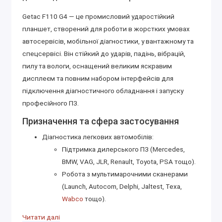
Getac F110 G4 — це промисловий ударостійкий
планшет, створений для роботи в жорстких умовах
автосервісів, мобільної діагностики, у вантажному та
спецсервісі. Він стійкий до ударів, падінь, вібрацій,
пилу та вологи, оснащений великим яскравим
дисплеєм та повним набором інтерфейсів для
підключення діагностичного обладнання і запуску
професійного ПЗ.
Призначення та сфера застосування
Діагностика легкових автомобілів:
Підтримка дилерського ПЗ (Mercedes,
BMW, VAG, JLR, Renault, Toyota, PSA тощо).
Робота з мультимарочними сканерами
(Launch, Autocom, Delphi, Jaltest, Texa,
Wabco
тощо).
Діагностика вантажівок, автобусів і спецтехніки:
Читати далі