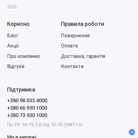
Підтримка Launch, J2534-адаптерів,
2026
Jaltest, Wabco, Nexiq, ICOM, SDConnect та
інших.
Корисно
Правила роботи
Підключення ключів, донглів і носіїв.
Блог
Повернення
Безпровідні інтерфейси:
Wi-Fi — для локальної мережі та внутрішніх
Акції
Оплата
сервісів.
Про компанію
Доставка, гарантія
Bluetooth — для периферійних пристроїв і
Відгуки
Контакти
адаптерів.
LAN (RJ-45) — через док-станцію або
конфігурацію:
Підтримка
Стабільний доступ до локальних файлів і
внутрішніх серверів.
+380 98 033 4000
Мобільність та автономність
+380 66 930 1000
+380 73 930 1000
Легкий формат планшета:
Простий у транспортуванні по сервісу та у
Пн-Пт 10-19, Сб-Нд 10-15 (GMT+3)
виїзній роботі.
Ми в мережі