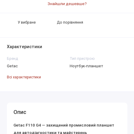
Знайшли дешевше?
У вибране
До порівняння
Характеристики
Бренд
Тип пристрою
Getac
Ноутбук-планшет
Всі характеристики
Опис
Getac F110 G4 — захищений промисловий планшет
для автодіагностики та майстерень