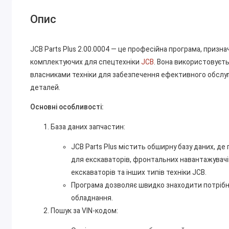
Опис
JCB Parts Plus 2.00.0004 — це професійна програма, призн
комплектуючих для спецтехніки
JCB
. Вона використовуєт
власниками техніки для забезпечення ефективного обслуг
деталей.
Основні особливості:
База даних запчастин:
JCB Parts Plus містить обширну базу даних, де
для екскаваторів, фронтальних навантажувачів
екскаваторів та інших типів техніки JCB.
Програма дозволяє швидко знаходити потрібн
обладнання.
Пошук за VIN-кодом: