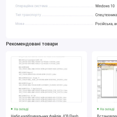
Сумісність:
Операційна система
Windows 10
Тип транспорту
Спецтехник
Програма ідеально підходить для використання
великих власників парку техніки JCB. Вона су
Мова
Російська, а
в онлайн, так і в офлайн-режимі.
Переваги використання:
Рекомендовані товари
Точність і якість: використання оригінальних запчас
Економія часу: простота пошуку та замовлення запч
Підтримка актуальності: регулярні оновлення прогр
забезпечують точність інформації.
Приклад техніки, з якою працює JCB Parts Plus:
JCB 3CX (екскаватор-навантажувач)
JCB 540-170 (телескопічний навантажувач)
JCB 531-70 (телескопічний навантажувач)
JCB 8029 (міні-гусеничний екскаватор)
На складі
На складі
JCB 225LC (гусеничний екскаватор)
Набір калібрувальних файлів JCB Flash
Встановлен