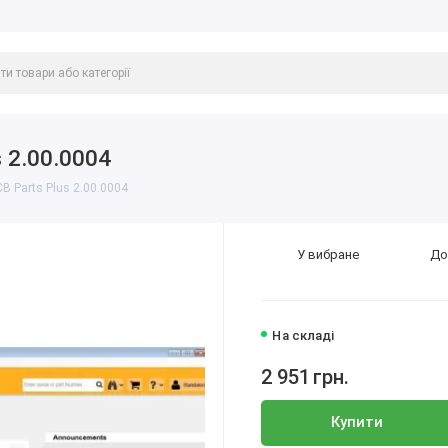
 2.00.0004
B Parts Plus 2.00.0004
У вибране
До
На складі
2 951
грн.
Купити