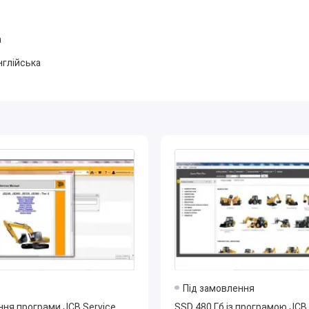
а
 в сервісних центрах, магазинах запчастин, а також для
місна з різними операційними системами та може працювати як
нглійська
тин гарантує довговічність та надійність роботи техніки JCB.
астин дозволяє скоротити час на обслуговування та ремонт.
ами допомагають підтримувати актуальність даних та
Під замовлення
ня програми JCB Service
SSD 480 Гб із програмою JCB