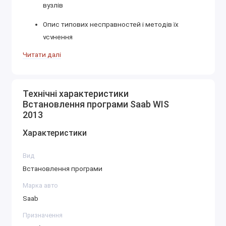
вузлів
Опис типових несправностей і методів їх
усунення
Читати далі
Рекомендації з технічного обслуговування
Електричні схеми (Wiring Diagrams)
Повний комплект схем електропроводки
Технічні характеристики
Встановлення програми Saab WIS
Розпіновка роз'ємів та контактів
2013
Інформація про блоки запобіжників і реле
Характеристики
Діагностика несправностей
Вид
Коди помилок (DTC) і їх розшифрування
Встановлення програми
Методики перевірки компонентів
Марка авто
Saab
Алгоритми усунення несправностей
Призначення
Технічні характеристики та моменти