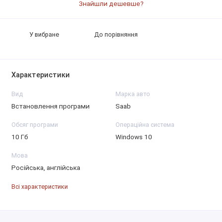
Знайшли дешевше?
У вибране
До порівняння
Характеристики
Вид
Марка авто
Встановлення програми
Saab
Обсяг програми
Операційна система
10 Гб
Windows 10
Мова
Російська, англійська
Всі характеристики