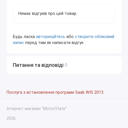
Звертайтеся в нашу компанію, і вже через кілька годин
Немає відгуків про цей товар.
ПЗ буде встановлено на ваш комп'ютер. Для
проведення встановлення необхідно, щоб на вашому
ПК була програма віддаленого доступу TeamViewer.
Будь ласка
авторизуйтесь
або
створити обліковий
запис
перед тим як написати відгук
Питання та відповіді
0
Послуга з встановлення програми Saab WIS 2013
Інтернет-магазин "MotorState"
2026