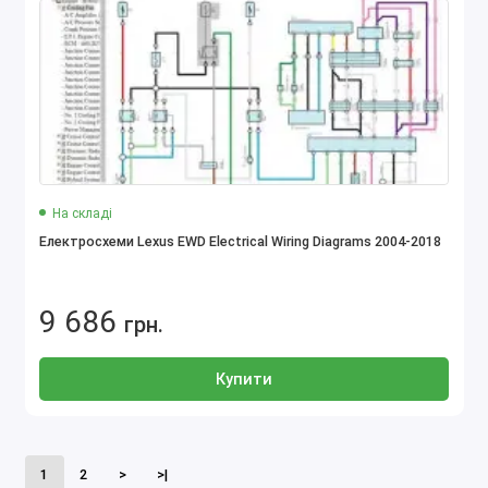
На складі
Електросхеми Lexus EWD Electrical Wiring Diagrams 2004-2018
9 686
грн.
Купити
1
2
>
>|