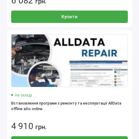
6 082
грн.
Купити
4.5
На складі
Встановлення програми з ремонту та експлуатації AllData
offline або online
4 910
грн.