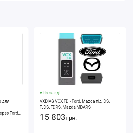
На складі
р для
VXDIAG VCX FD - Ford, Mazda під IDS,
FJDS, FDRS, Mazda MDARS
ерез Ford
15 803
грн.