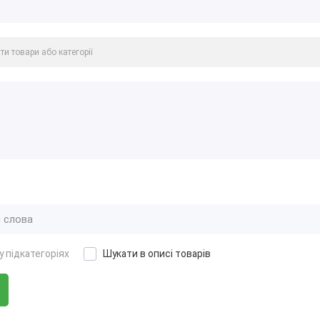
у підкатегоріях
Шукати в описі товарів