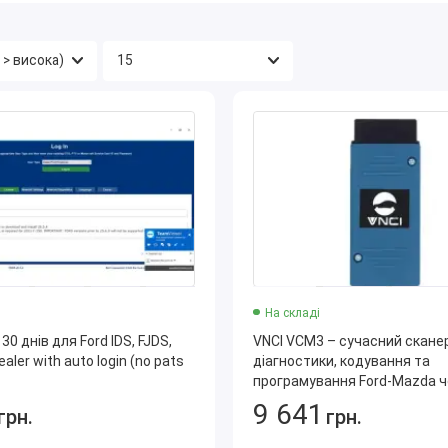
На складі
 30 днів для Ford IDS, FJDS,
VNCI VCM3 – сучасний скане
aler with auto login (no pats
діагностики, кодування та
програмування Ford-Mazda ч
IDS, Mazda IDS, FDRS, MDARS
9 641
грн.
грн.