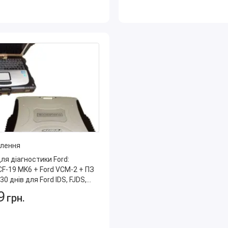
влення
ля діагностики Ford:
CF-19 MK6 + Ford VCM-2 + ПЗ
 30 днів для Ford IDS, FJDS,
ібник з ремонту,
9
грн.
ми, розпинування Ford TIS