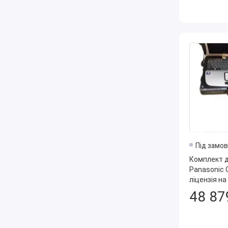
Під замо
Комплект д
Panasonic 
ліцензія на
FDRS + Пос
48 87
електросхе