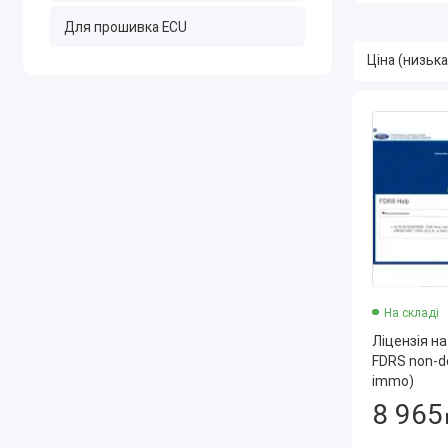
Для прошивка ECU
На складі
Ліцензія на
FDRS non-de
immo)
8 965