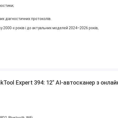
ностики;
них діагностичних протоколів.
 2000-х років і до актуальних моделей 2024–2026 років,
t;
рським ПЗ;
nkTool Expert 394: 12″ AI-автосканер з онл
ування;
авностей (DTC);
гами;
ня помилки;
OBD2, Bluetooth, WiFi