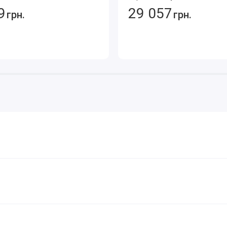
9
29 057
грн.
грн.
них модулів, які зазвичай обмежені стандартною
 операції.
ics
підключена до Expert 394 для розширення довідкової