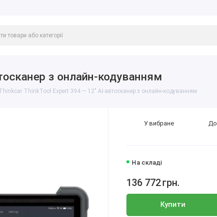
автосканер з онлайн-кодуванням
Thinkcar ThinkTool Expert 394 — 12″ AI-автосканер з онлайн-кодуванням
У вибране
До
На складі
136 772
грн.
Купити