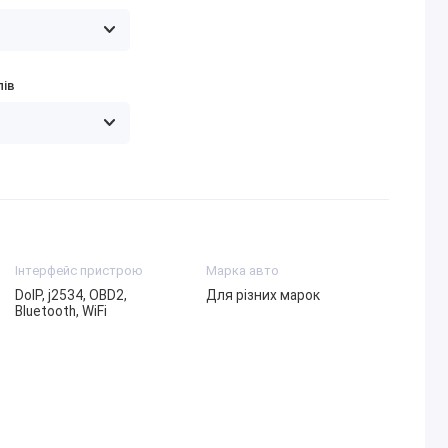
лів
Інтерфейс пристрою
Марка авто
DoIP, j2534, OBD2,
Для різних марок
Bluetooth, WiFi