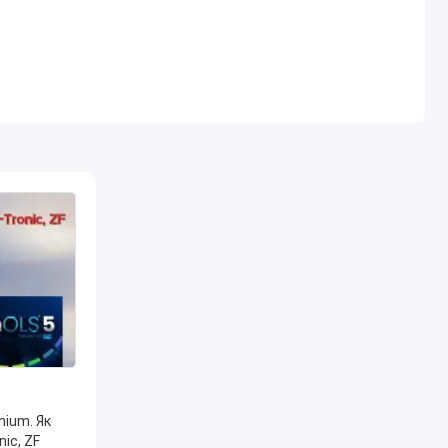
nium. Як
ic, ZF