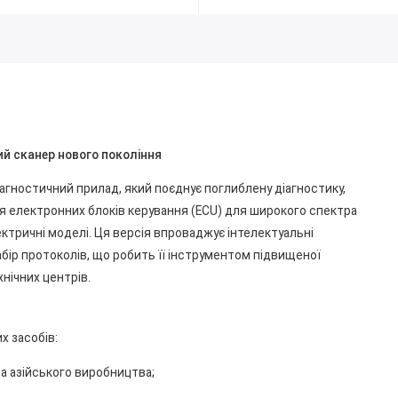
ий сканер нового покоління
діагностичний прилад, який поєднує поглиблену діагностику,
я електронних блоків керування (ECU) для широкого спектра
лектричні моделі. Ця версія впроваджує інтелектуальні
бір протоколів, що робить її інструментом підвищеної
хнічних центрів.
х засобів:
та азійського виробництва;