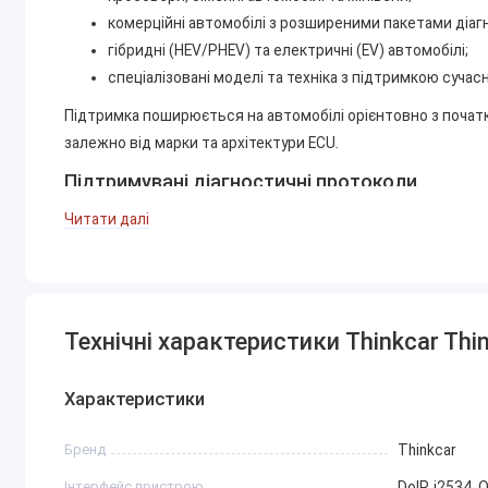
комерційні автомобілі з розширеними пакетами діаг
гібридні (HEV/PHEV) та електричні (EV) автомобілі;
спеціалізовані моделі та техніка з підтримкою сучас
Підтримка поширюється на автомобілі орієнтовно з початку
залежно від марки та архітектури ECU.
Підтримувані діагностичні протоколи
CAN та CAN-FD — сучасні автомобільні шини;
Читати далі
DoIP (Diagnostics over IP) — діагностика через Etherne
J2534 (PassThru-програмування) — взаємодія з диле
UDS / OBDII та інші поширені діагностичні стандарти.
Основні діагностичні функції
Технічні характеристики Thinkcar Thi
комплексне сканування всіх електронних блоків кер
зчитування та видалення діагностичних кодів неспр
Характеристики
моніторинг live data з графічним відображенням і ло
freeze frame — аналіз параметрів у момент виникнен
Бренд
Thinkcar
активні тести виконавчих механізмів;
Інтерфейс пристрою
DoIP, j2534, 