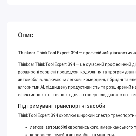
Опис
Thinkcar ThinkTool Expert 394 — професійний діагностичн
Thinkcar ThinkTool Expert 394 — це сучасний професійний 
розширені сервісні процедури, кодування та програмуванн
автомобілів, включаючи легкові, комерційні, гібридні та е
алгоритми AI, підвищену продуктивність та розширений на
ефективності та точності для автосервісів, діагностів і те
Підтримувані транспортні засоби
ThinkTool Expert 394 охоплює широкий спектр транспортни
легкові автомобілі європейського, американського 
кросовери, сімейні автомобілі та мінівени;