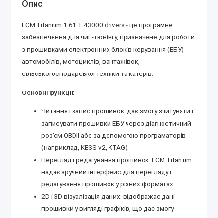
Опис
ECM Titanium 1.61 + 43000 drivers - це програмне
забезпечення для чип-тюнінгу, призначене для роботи
з прошивками електронних блоків керування (ЕБУ)
автомобілів, мотоциклів, вантажівок,
сільськогосподарської техніки та катерів.
Основні функції:
Читання і запис прошивок: дає змогу зчитувати і
записувати прошивки ЕБУ через діагностичний
роз'єм OBDII або за допомогою програматорів
(наприклад, KESS v2, KTAG).
Перегляд і редагування прошивок: ECM Titanium
надає зручний інтерфейс для перегляду і
редагування прошивок у різних форматах.
2D і 3D візуалізація даних: відображає дані
прошивки у вигляді графіків, що дає змогу