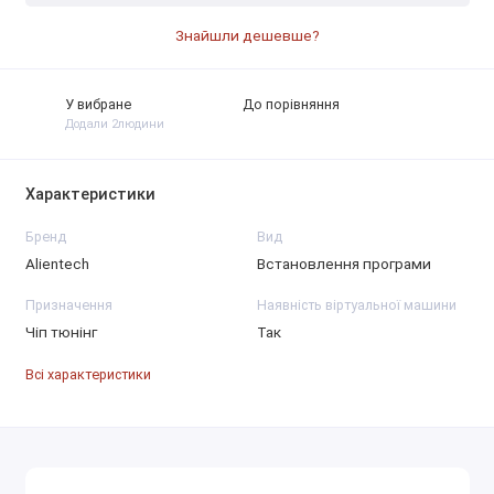
Знайшли дешевше?
У вибране
До порівняння
Додали 2людини
Характеристики
Бренд
Вид
Alientech
Встановлення програми
Призначення
Наявність віртуальної машини
Чіп тюнінг
Так
Всі характеристики