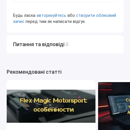
ЕБУ.
WinOLS: вимагає окремої покупки або пошуку
Будь ласка
авторизуйтесь
або
створити обліковий
DAMOS файлів для кожного типу ЕБУ, що може
запис
перед тим як написати відгук
бути менш зручно.
3. Підтримка різних типів ЕБУ:
Питання та відповіді
0
WinOLS: підтримує ширший спектр ЕБУ, включно
з новішими та менш поширеними моделями.
ECM Titanium: може не підтримувати деякі
специфічні ЕБУ.
Рекомендовані статті
4. Складність використання:
WinOLS: складніша програма, що потребує
певних знань і досвіду в галузі чип-тюнінгу.
ECM Titanium: простіша і зручніша у використанні
програма, що підходить для початківців.
5. Вартість: