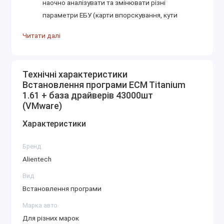
наочно аналізувати та змінювати різні
параметри ЕБУ (карти впорскування, кути
випередження запалювання та ін.).
Читати далі
Автоматичний пошук карт: програма може
автоматично знаходити карти в прошивці, що
прискорює процес чип-тюнінгу.
Технічні характеристики
База даних драйверів: ECM Titanium
Встановлення програми ECM Titanium
постачається з великою базою даних драйверів
1.61 + база драйверів 43000шт
(понад 43000), які забезпечують сумісність із
(VMware)
широким спектром ЕБУ.
Характеристики
Підтримка Checksum: програма автоматично
розраховує і перевіряє контрольні суми
Бренд
прошивок, що гарантує цілісність даних.
Alientech
Переваги ECM Titanium:
Вид
Встановлення програми
Простота використання: програма має
інтуїтивно зрозумілий інтерфейс, який легко
Марка авто
освоїти навіть чип-тюнерам-початківцям.
Для різних марок