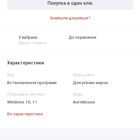
Покупка в один клік
Знайшли дешевше?
У вибране
До порівняння
Додали 1людина
Характеристики
Вид
Марка авто
Встановлення програми
Для різних марок
Операційна система
Мова
Windows 10, 11
Англійська
Всі характеристики