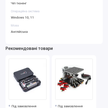
Чіп тюнінг
двигунах для зниження викидів оксидів азоту.
Операційна система
Віртуальна робота з файлами:
Windows 10, 11
ECUDecoder Tools аналізує та модифікує
Мова
прошивки ЕБУ без потреби підключення до
Англійська
автомобіля. Працює з уже зчитаними файлами
прошивок.
Рекомендовані товари
Редагування VIN та PIN:
Підтримується читання, змінення та запис VIN-
кодів автомобіля, а також PIN-кодів систем
імобілайзера.
Модифікація прошивок:
Підвищення потужності та крутного
моменту двигуна.
Оптимізація витрати пального.
Покращення відгуку педалі газу.
Під замовлення
Під замовлення