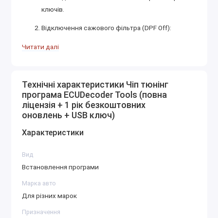
ключів.
Відключення сажового фільтра (DPF Off):
Повністю вимикає керування сажовим фільтром
Читати далі
(DPF/FAP) у прошивці. Корисно при фізичному
видаленні фільтра з вихлопної системи.
Відключення системи EGR (EGR Off):
Технічні характеристики Чіп тюнінг
програма ECUDecoder Tools (повна
Вимикає клапан рециркуляції відпрацьованих
ліцензія + 1 рік безкоштовних
газів (EGR). Це допомагає уникнути помилок та
оновлень + USB ключ)
знижує ризик забруднення впускного тракту.
Характеристики
Видалення кодів помилок (DTC Off):
Програма дозволяє видаляти коди помилок
Вид
(DTC), пов'язані з відключеними системами,
Встановлення програми
такими як DPF, EGR, AdBlue та інші.
Марка авто
Відключення системи AdBlue (SCR Off):
Для різних марок
Вимикає систему впорскування реагенту AdBlue,
Призначення
що часто використовується в дизельних