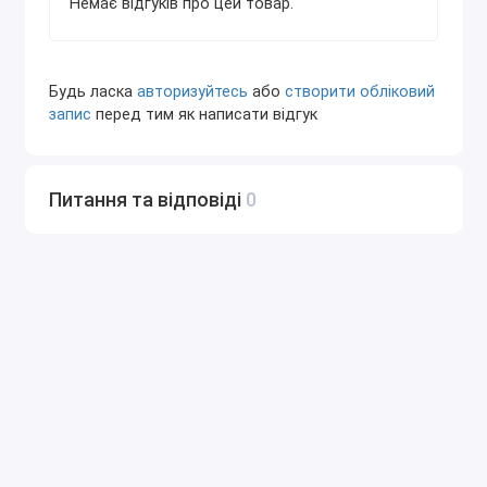
Немає відгуків про цей товар.
Совместимость:
Поддерживает широкий спектр ЭБУ различных
производителей автомобилей, включая Bosch,
Будь ласка
авторизуйтесь
або
створити обліковий
Siemens, Delphi, Marelli, Denso и другие.
запис
перед тим як написати відгук
Форматы файлов:
Работает с различными типами прошивок,
Питання та відповіді
0
такими как BIN, HEX, или специфическими
форматами, используемыми для конкретных
ЭБУ.
Автоматизация:
Большинство функций (например, отключение
IMMO, DPF) выполняются автоматически с
использованием встроенных алгоритмов.
Интуитивный интерфейс:
Программа рассчитана как на опытных
специалистов, так и на новичков, благодаря