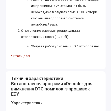
из прошивки ЭБУ. Это может быть
необходимо в случаях замены ЭБУ, утери
ключей или проблем с системой
иммобилайзера.
Отключение системы рециркуляции
отработавших газов (EGR Off):
Убирает работу системы EGR, что полезно
при физическом удалении клапана EGR,
Читати далі
предотвращая появление ошибок и
проблем в работе двигателя.
Отключение сажевого фильтра (DPF/FAP Off):
Технічні характеристики
Позволяет исключить работу сажевого
Встановлення програми xDecoder для
фильтра (DPF/FAP) в прошивке, что
вимкнення DTC помилок із прошивок
используется после физического
ЕБУ
удаления фильтра из выхлопной системы.
Характеристики
Удаление ошибок (DTC Off):