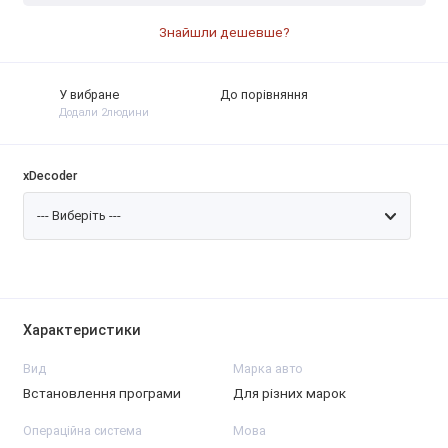
Знайшли дешевше?
У вибране
До порівняння
Додали 2людини
xDecoder
Характеристики
Вид
Марка авто
Встановлення програми
Для різних марок
Операційна система
Мова