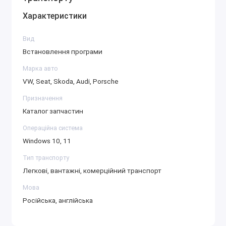
У PETKA є пошук за VIN, але без онлайн-доступу він
Характеристики
працює лише по локальній базі даних. База дуже
велика й охоплює мільйони VIN, але з досвіду клієнтів
Вид
не всі авто знаходяться офлайн — особливо рідкі
Встановлення програми
комплектації та нові моделі. Тому будьте готові шукати
Марка авто
за моделлю, роком випуску та PR-кодами, а не лише за
VW, Seat, Skoda, Audi, Porsche
VIN.
Призначення
Підтримувана техніка
Каталог запчастин
Volkswagen: Golf V–VIII, Passat B6–B8, Tiguan,
Операційна система
Touareg, Polo, Jetta, Arteon, Transporter/Multivan
Windows 10, 11
T4–T7, Crafter, Amarok
Тип транспорту
Audi: A1–A8, Q2–Q8, TT, R8
Легкові, вантажні, комерційний транспорт
Škoda: Fabia, Octavia, Superb, Karoq, Kodiaq, Rapid,
Мова
Scala
Російська, англійська
SEAT: Ibiza, Leon, Altea, Alhambra, Ateca, Tarraco