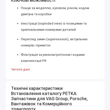
Ключові можливості
Пошук за моделлю, кузовом, роком, кодом
двигуна та коробки
Ілюстрації (exploded view) із позиціями та
оригінальними номерами деталей
Перегляд замін (supersession), актуальних
номерів і приміток
Фільтрація за ринком/регіоном і кодами
комплектації PR
Читати далі
Підтримка комерційних моделей і автобусів
(Transporter, Crafter, MAN TGE, Neoplan, Setra та
ін.)
Технічні характеристики
Імпорт і відображення прайс-листів, друк і
Встановлення каталогу PETKA:
Запчастини для VAG Group, Porsche,
експорт підборок
Вантажівок та Комерційного
Пошук за VIN — важливе зауваження
транспорту