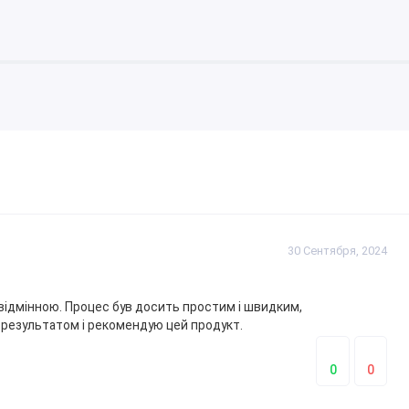
30 Сентября, 2024
а відмінною. Процес був досить простим і швидким,
 результатом і рекомендую цей продукт.
0
0