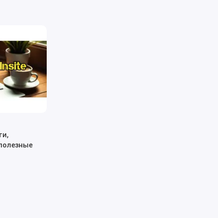
и,
 полезные