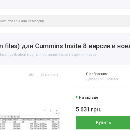
n files) для Cummins Insite 8 версии и нов
cal (calibration files) для Cummins Insite 8 версии и новее
В избранное
5.0
(1 отзыв)
Добавлили 1 человек
На складе
5 631
грн.
Купить