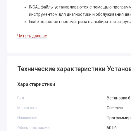
INCAL файлы устанавливаются с помощью программы
инструментом для диагностики и обслуживания дви
Insite позволяет просматривать, выбирать и загру
Где получить INCAL файлы?
Читать дальше
INCAL файлы можно приобрести у официальных диле
Также существуют неофициальные источники INCAL
Заказывайте установку программы в нашей компании, и уж
Технические характеристики Установка
профессиональному ПО. Для проведения установки необх
компьютере, например TeamViewer.
Характеристики
Вид
Установка б
Марка авто
Cummins
Назначение
Программиро
Объем программы
50 Гб