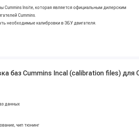
 Cummins Insite, которая является официальным дилерским
гателей Cummins.
жать необходимые калибровки в ЭБУ двигателя.
ров Cummins или на официальном сайте Cummins.
 файлов.
е через несколько часов получите доступ к
 баз Cummins Incal (calibration files) для 
одимо наличие программы удаленного доступа на Вашем
аз данных
вание, чип тюнинг