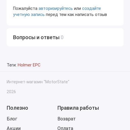
Пожалуйста
авторизируйтесь
или
создайте
Для кого подходит
учетную запись
перед тем как написать отзыв
Официальные дилеры и СТО, обслуживающие
технику Holmer
Вопросы и ответы
0
Аграрные предприятия с собственным парком
машин
Механики и инженеры, работающие с ремонтом
Теги:
Holmer EPC
и техобслуживанием
Специалисты по подбору запчастей и логисты
Интернет-магазин "MotorState"
Заключение
2026
Holmer EPC — это надежный и интуитивно понятный
инструмент для всех, кто работает с техникой Holmer.
Полезно
Правила работы
Он позволяет ускорить процесс подбора деталей,
Блог
Возврат
исключить ошибки при заказе и обеспечить
Акции
Оплата
бесперебойную работу машин в поле. Поддержка