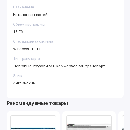
деталей, соответствующих конкретному
Назначение
транспортному средству или технике.
Каталог запчастей
Обслуживание и ремонты: Каталог включает не
Объем программы
только информацию о запчастях, но и
15 Гб
рекомендации по ремонту, замене и
Операционная система
обслуживанию различных систем и агрегатов.
Windows 10, 11
Поддержка различных производителей:
Тип транспорта
Основной фокус каталога — техника и
Легковые, грузовики и коммерческий транспорт
автомобили американских производителей,
Язык
таких как Ford, GM (General Motors), Dodge, RAM,
Английский
Chrysler, а также коммерческая техника,
грузовики и другие специализированные
транспортные средства.
Рекомендуемые товары
Включает следующие категории:
4.8
4.5
Легковые автомобили: