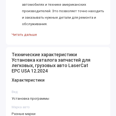
автомобилях и технике американских
производителей. Это позволяет точно находить
и заказывать нужные детали для ремонта и
обслуживания.
Схемы и иллюстрации: Все детали
Читать дальше
сопровождаются схемами, иллюстрациями и
фотографиями, что помогает механикам и
техникам точно идентифицировать
Технические характеристики
Установка каталога запчастей для
компоненты.
легковых, грузовых авто LaserCat
Технические характеристики: Каждая запчасть
EPC USA 12.2024
имеет точные технические характеристики, что
Характеристики
позволяет подобрать детали,
соответствующие требованиям для конкретной
Вид
модели.
Установка программы
Поиск по VIN-номеру: Возможность искать
Марка авто
запчасти по VIN-коду для точного определения
Разные марки