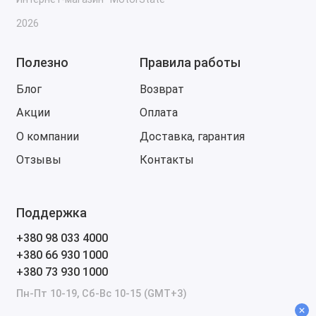
Odyssey
Hyundai – Sonata, Elantra, Santa Fe, Tucson,
2026
Palisade
Genesis – G70, G80, G90, GV70, GV80
Полезно
Правила работы
Infiniti – Q50, QX60, QX80, FX35, G37
Блог
Возврат
Kia – Sportage, Sorento, Optima, Forte, Telluride
Lexus – RX350, NX300, ES350, IS300, GX460, LX570
Акции
Оплата
Mazda – CX-5, CX-9, Mazda3, Mazda6, MX-5
О компании
Доставка, гарантия
Mitsubishi – Outlander, Eclipse Cross, Lancer, Mirage
Отзывы
Контакты
Nissan – Altima, Maxima, Rogue, Murano, Frontier,
Titan
Scion – tC, xB, FR-S, iA
Поддержка
Subaru – Outback, Forester, Crosstrek, Legacy,
Impreza, WRX
+380 98 033 4000
Suzuki – SX4, Grand Vitara, Forenza
+380 66 930 1000
Toyota – Camry, Corolla, RAV4, Tacoma, Tundra,
+380 73 930 1000
Highlander, 4Runner
Пн-Пт 10-19, Сб-Вс 10-15 (GMT+3)
Европейские бренды