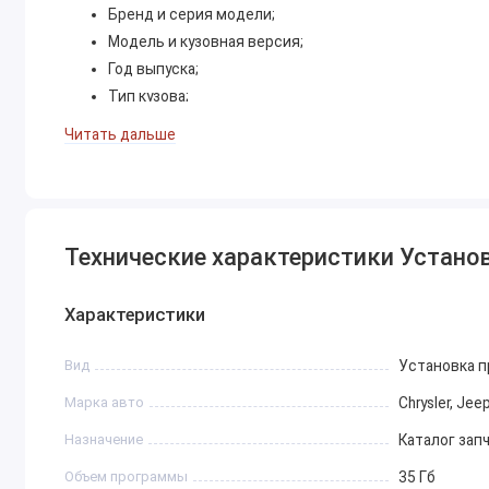
Бренд и серия модели;
Модель и кузовная версия;
Год выпуска;
Тип кузова;
Тип и объём двигателя;
Читать дальше
Тип трансмиссии;
Регион поставки (NAFTA / EMEA / LATAM / APAC);
Категория узла (двигатель, ходовая, кузов, салон, эл
Примеры техники, поддерживаемой программой
Технические характеристики Установка
Chrysler
Характеристики
300 / 300C
Pacifica
Вид
Установка 
Town & Country
Марка авто
Chrysler, Jee
Dodge
Назначение
Каталог зап
Charger
Challenger
Объем программы
35 Гб