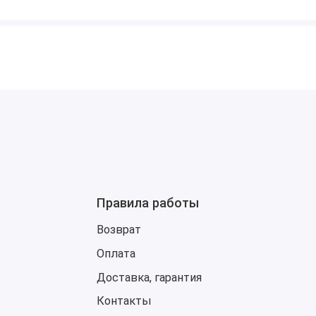
й базы.
окальных сервисов и владельцев автомобилей FCA, которым
ез онлайн-доступа.
Правила работы
Возврат
Оплата
Доставка, гарантия
Контакты