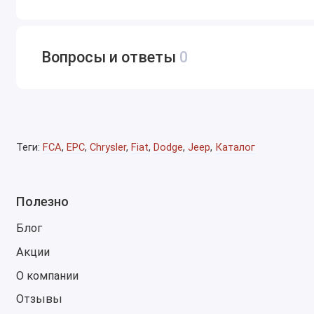
Windows 10 или Windows 11 x64 (не Home-редакции).
Ориентировочно 15 ГБ свободного места для полно
Вопросы и ответы
0
Программа подходит для СТО, запчастевых магазинов, л
необходим точный офлайн-поиск оригинальных деталей б
Теги:
FCA
,
EPC
,
Chrysler
,
Fiat
,
Dodge
,
Jeep
,
Каталог
Полезно
Блог
Акции
О компании
Отзывы