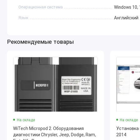
Durango
Операционная система
Windows 10, 
Journey
Grand Caravan
Язык
Английский
Jeep
Wrangler / Unlimited
Рекомендуемые товары
Grand Cherokee
Cherokee
5.0
Compass
Patriot
Renegade
Gladiator
RAM
RAM 1500
RAM 2500 / 3500
RAM ProMaster
На складе
На складе
RAM ProMaster City
WiTech Micropod 2. Оборудования
Установка 
диагностики Chrysler, Jeep, Dodge, Ram,
2014
Fiat и Fiat Professional