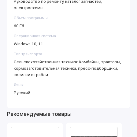
Руководство по ремонту, каталог запчастей,
Полные руководства по эксплуатации и
электросхемы
техническому обслуживанию.
Объем программы
Электрические, гидравлические и
60 Гб
пневматические схемы.
Операционная система
Инструкции по разборке, сборке и настройке
Windows 10, 11
компонентов.
Рекомендации по устранению
Тип транспорта
распространённых неисправностей.
Сельскохозяйственная техника: Комбайны, тракторы,
кормозаготовительная техника, пресс-подборщики,
3. Обслуживание и диагностика
косилки и грабли
Графики планового технического обслуживания
Язык
для всех моделей.
Русский
Информация о расходных материалах, нормах
заправочных объёмов и типах технических
жидкостей.
Рекомендуемые товары
Советы по оптимизации работы техники и
повышению её производительности.
4. Обновлённая база данных 2021 года