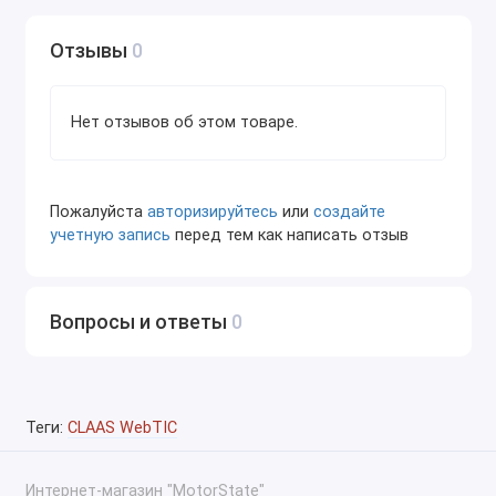
Avero.
Отзывы
0
Тракторы:
Axion.
Arion.
Нет отзывов об этом товаре.
Elios.
Кормозаготовительная техника:
Пожалуйста
авторизируйтесь
или
создайте
Jaguar.
учетную запись
перед тем как написать отзыв
Пресс-подборщики:
Quadrant.
Rollant.
Вопросы и ответы
0
Косилки и грабли:
Disco.
Volto.
Теги:
CLAAS WebTIC
Liner.
Преимущества использования CLAAS WebTIC Offline
Интернет-магазин "MotorState"