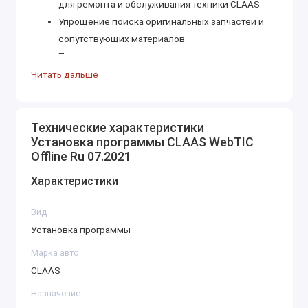
для ремонта и обслуживания техники CLAAS.
Упрощение поиска оригинальных запчастей и
сопутствующих материалов.
Поддержка диагностики и устранения
неисправностей в полевых и стационарных
Читать дальше
условиях.
Основные возможности
Технические характеристики
1. База данных запчастей
Установка программы CLAAS WebTIC
Offline Ru 07.2021
Полный каталог оригинальных запчастей для
техники CLAAS.
Характеристики
Интерактивные схемы узлов и агрегатов с
точным отображением компонентов.
Вид
Поиск запчастей по серийному номеру техники,
Установка программы
артикулу или названию детали.
Марка авто
Сведения о совместимости и обновлениях
CLAAS
деталей.
Назначение
2. Техническая документация