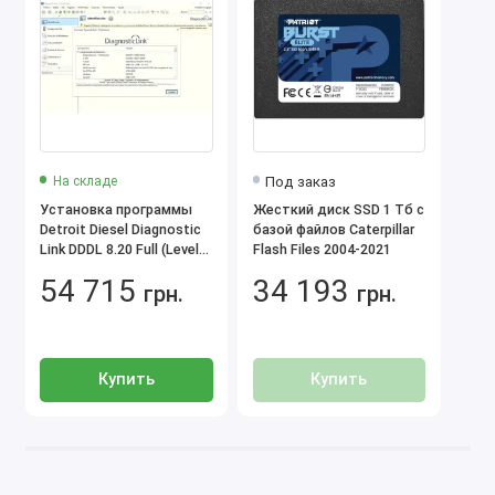
Полное покрытие техники CLAAS, выпущенной
до июля 2021 года.
Учёт всех изменений и обновлений в
конструкции оборудования.
5. Удобный интерфейс
Под заказ
На складе
Полностью русифицированный интерфейс для
Установка программы
Жесткий диск SSD 1 Tб с
лёгкого освоения.
Detroit Diesel Diagnostic
базой файлов Caterpillar
Интуитивная навигация по разделам: запчасти,
Link DDDL 8.20 Full (Level
Flash Files 2004-2021
схемы, руководства и обслуживание.
10 10 10) (с кейгеном под
54 715
34 193
1 ПК)
грн.
грн.
Поддерживаемая техника
Программа охватывает широкий спектр техники
CLAAS, включая:
Купить
Купить
Комбайны:
Lexion.
Tucano.