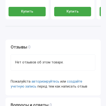
обсуждаете время установки софта.
В условленное время мастер подключается к
Купить
Купить
вашему компьютеру и проводит установку
необходимой программы.
Вы также можете купить
диагностическое
оборудование
в нашем магазине.
Отзывы
0
Нет отзывов об этом товаре.
Пожалуйста
авторизируйтесь
или
создайте
учетную запись
перед тем как написать отзыв
Вопросы и ответы
0