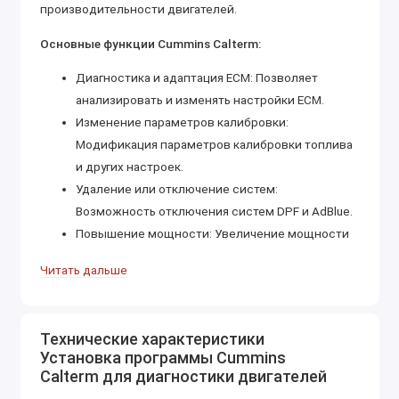
производительности двигателей.
Основные функции Cummins Calterm:
Диагностика и адаптация ECM: Позволяет
анализировать и изменять настройки ECM.
Изменение параметров калибровки:
Модификация параметров калибровки топлива
и других настроек.
Удаление или отключение систем:
Возможность отключения систем DPF и AdBlue.
Повышение мощности: Увеличение мощности
двигателя.
Читать дальше
Поддержка различных интерфейсов:
Совместимость с интерфейсами RP1210.
Системные требования:
Технические характеристики
Установка программы Cummins
Операционная система: Windows 10/11 64-бит.
Calterm для диагностики двигателей
Жёсткий диск: Не менее 20 ГБ свободного