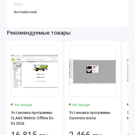
Язык
Английский
Рекомендуемые товары
На складе
На складе
На
Установка программы
Установка программы
Эле
CLAAS Webtic Offline En
Cummins Insite
Wiri
03.2026
16 815
2 466
4