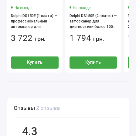
Renault
На складе
На складе
На
Fiat
Delphi DS150E (1 плата) —
Delphi DS150E (2 платы) —
Уст
профессиональный
автосканер для
Wurt
Toyota
автосканер для
диагностики более 100
2016
Nissan
диагностики легковых,
марок легковых
спр
3 722
1 794
1
Hyundai
грузовых автомобилей и
грн.
автомобилей
грн.
гру
автобусов
KIA
Mazda
Mitsubishi
Купить
Купить
Honda
Volvo (легковые модели)
Поддерживаются автомобили с бензиновыми,
дизельными, гибридными и отдельными
электрическими силовыми установками в рамках
Отзывы
2 отзыва
возможностей мультимарочной диагностики.
Лёгкий коммерческий транспорт (LCV)
4.3
WOW 5.00.12 частично поддерживает лёгкий