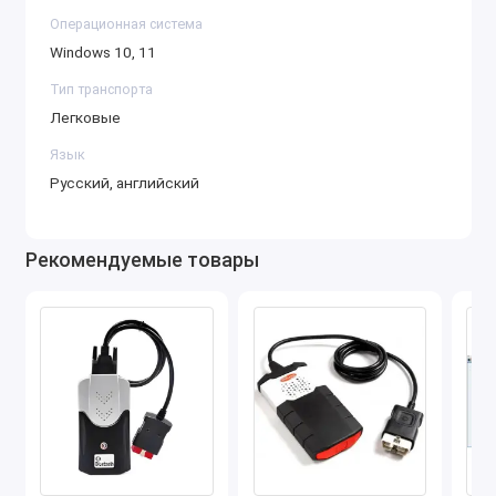
автомобилей, построенных на легковых платформах,
Операционная система
и не предназначена для полноценной работы с
Windows 10, 11
грузовой или специальной техникой.
Тип транспорта
Легковые автомобили
Легковые
WOW 5.00.12 обеспечивает основной и наиболее
Язык
полный охват именно легковых автомобилей
Русский, английский
различных производителей:
Audi
Рекомендуемые товары
BMW
Mercedes-Benz
5.0
4.8
Volkswagen
Skoda
SEAT
Ford
Opel
Peugeot
Citroën