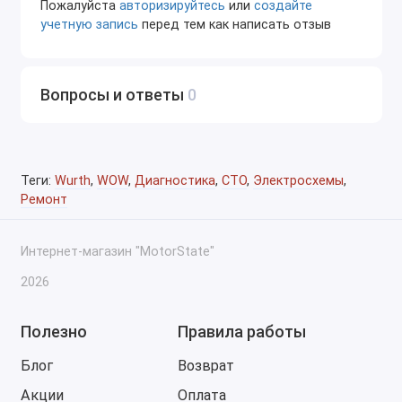
Пожалуйста
авторизируйтесь
или
создайте
азиатские бренды.
учетную запись
перед тем как написать отзыв
Работа с интерфейсами, которые широко
распространены на рынке, что делает
программу доступной и удобной для
Вопросы и ответы
0
большинства механиков и автосервисов.
Простота в использовании и наличие русского
языка, что облегчает процесс диагностики для
пользователей в странах СНГ и Восточной
Теги:
Wurth
,
WOW
,
Диагностика
,
СТО
,
Электросхемы
,
Европы.
Ремонт
WOW 5.00.12 является мощным инструментом для
диагностики автомобилей, предоставляющим
Интернет-магазин "MotorState"
механикам возможность проводить детальную
2026
диагностику и обслуживание с использованием
адаптеров Autocom CDP и Delphi DS150.
Полезно
Правила работы
Как производится заказ
Блог
Возврат
Сначала нужно оплатить заказ.
Акции
Оплата