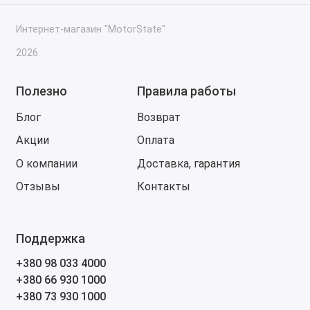
обновления ПО и калибровки ECU.
Специалистам по чип-тюнингу и удалению DPF,
Интернет-магазин "MotorState"
EGR, AdBlue – для модификации прошивок.
2026
Транспортным компаниям и владельцам
грузовиков – для восстановления и
Полезно
Правила работы
оптимизации работы техники.
Блог
Возврат
Список файлов в наборе.
Акции
Оплата
Заключение
О компании
Доставка, гарантия
Набор калибровочных файлов MAN Flash Files – это
Отзывы
Контакты
заводские и модифицированные прошивки для
электронных блоков управления двигателями MAN.
Они используются для обновления, восстановления,
Поддержка
модификации параметров ECU, отключения
экологических систем и оптимизации работы
+380 98 033 4000
двигателя, что делает их незаменимым инструментом
+380 66 930 1000
для сервисных центров, механиков и специалистов
+380 73 930 1000
по чип-тюнингу.