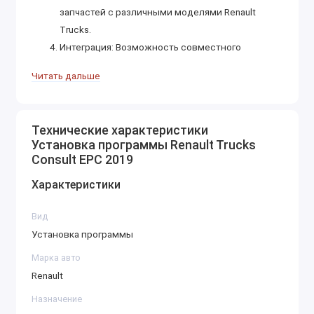
запчастей с различными моделями Renault
Trucks.
Интеграция: Возможность совместного
использования с диагностическим
Читать дальше
оборудованием.
Ключевые особенности:
Технические характеристики
Поддержка моделей: Включает актуальные и
Установка программы Renault Trucks
устаревшие модели, такие как Premium, Magnum,
Consult EPC 2019
Kerax, T и другие.
Характеристики
Языки: Многоязычный интерфейс, включая
английский, немецкий, французский и другие.
Вид
Системные требования:
Установка программы
Windows 7, 10 (32/64 бит), 20 ГБ свободного
Марка авто
места.
Renault
Renault Trucks Consult EPC 2019 упрощает подбор
Назначение