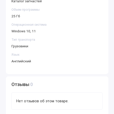
запчастей и ускоряет обслуживание техники, делая
Каталог запчастей
его незаменимым инструментом для сервисных
Объем программы
центров и механиков.
25 Гб
Операционная система
Windows 10, 11
Тип транспорта
Грузовики
Язык
Английский
Отзывы
0
Нет отзывов об этом товаре.