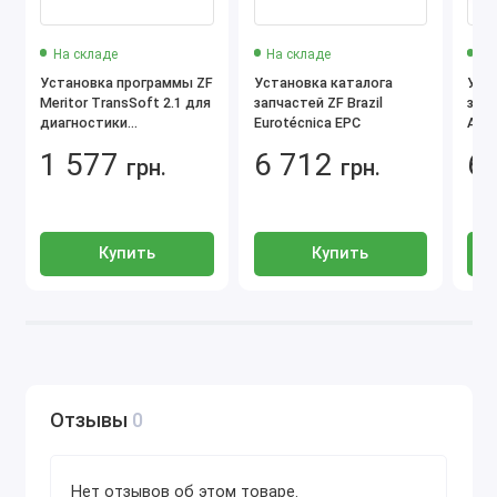
ERGOPOWER (WG110–WG311, EST 117/125–
На складе
На складе
На
119/126)
Установка программы ZF
Установка каталога
Уст
Meritor TransSoft 2.1 для
запчастей ZF Brazil
запч
Серия T7000 (T7100 / T7200 / T7300,
диагностики
Eurotécnica EPC
Auto
EST38/45/57A)
трансмиссий
01.2
1 577
6 712
6
грн.
грн.
Системы ECCOM, T557 EST57A, HC 85
Технические детали
Купить
Купить
Совместимость с интерфейсом ZF-Tester (или
DPA06)
Поддержка Windows 10 x64 Pro
Справочные данные на английском
Преимущества версии 2020
Отзывы
0
Развернутая диагностика автоматических
трансмиссий ZF
Нет отзывов об этом товаре.