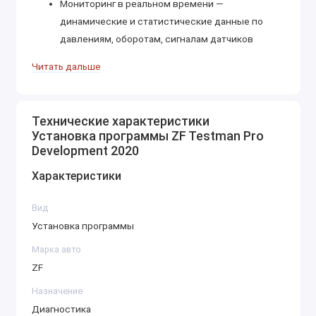
Мониторинг в реальном времени —
динамические и статистические данные по
давлениям, оборотам, сигналам датчиков
Тест I/O — проверка цифровых и аналоговых
Читать дальше
входов/выходов
Функции обучения (teach-in) блоков: сцепление,
Технические характеристики
коробка, насосы, сервоконтроллеры
Установка программы ZF Testman Pro
Development 2020
Загрузка конфигураций — хранение и
восстановление настроек, включая
Характеристики
параметрические таблицы и VIN-данные
Вид
Справочные материалы — моменты затяжки,
Установка программы
нормы давления, схемы электроники и
Марка авто
гидравлики
ZF
Поддерживаемая техника и модули ZF
Назначение
Коробки передач коммерческих
Диагностика