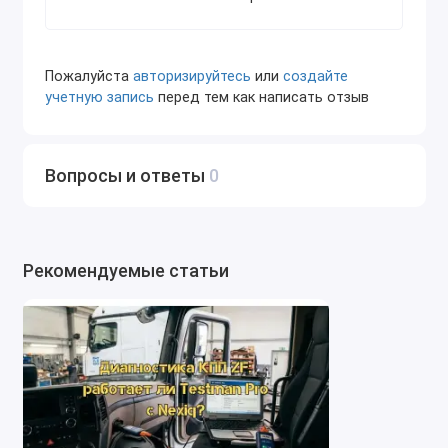
Полное покрытие систем рулевого управления
Возможность адаптации и обучения новых
Пожалуйста
авторизируйтесь
или
создайте
блоков после замены
учетную запись
перед тем как написать отзыв
Встроенная справочная база с параметрами
ремонта и техобслуживания
Вопросы и ответы
0
Удобный интерфейс с графиками и логами
ZF Testman Pro Development 2020 — идеальный
инструмент для СТО, сервисов и дилеров,
Рекомендуемые статьи
работающих с техникой, укомплектованной ZF-
драйвлайнами и системами, а также для
специалистов, обслуживающих современные и
морские машины.
Как производится заказ
Сначала нужно оплатить заказ.