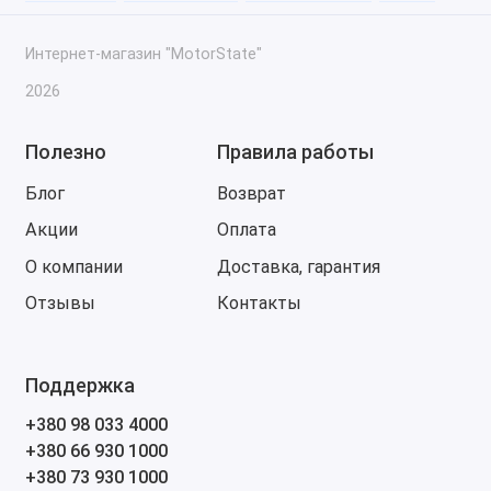
Использование программного обеспечения для
расширения возможностей устройства.
Интернет-магазин "MotorState"
Как сохранять и восстанавливать данные при
2026
работе с одометром.
10. Доработка
Полезно
Правила работы
Дополнительные модификации и доработки
Блог
Возврат
программатора для повышения
эффективности.
Акции
Оплата
Как улучшить стабильность и точность работы
О компании
Доставка, гарантия
DigiProg 3.
Отзывы
Контакты
Практические советы по модернизации
устройства.
Что вы получите после прохождения курса?
Поддержка
Полное понимание работы программатора
+380 98 033 4000
DigiProg 3.
+380 66 930 1000
Умение правильно подключать и использовать
+380 73 930 1000