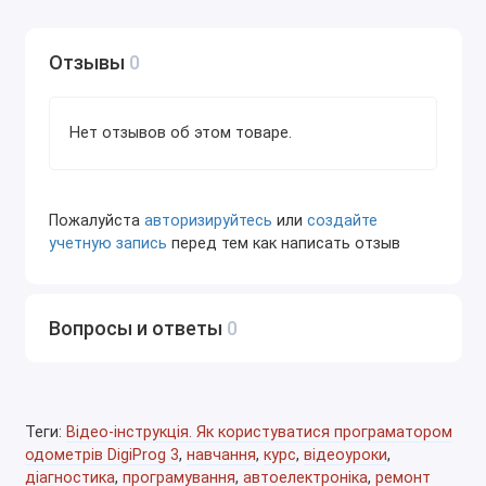
использованием подсказок.
7. Моторолы
Отзывы
0
Особенности работы с процессорами Motorola
через DigiProg 3.
Нет отзывов об этом товаре.
Подключение и чтение данных с
микроконтроллеров Motorola.
Способы исправления ошибок при чтении и
Пожалуйста
авторизируйтесь
или
создайте
записи данных.
учетную запись
перед тем как написать отзыв
8. CAS2
Работа с системой CAS2 автомобилей BMW.
Как правильно подключать DigiProg 3 к CAS2 и
Вопросы и ответы
0
читать данные.
Процедура корректировки одометров через
CAS2.
Теги:
Відео-інструкція. Як користуватися програматором
9. Работа с компьютером
одометрів DigiProg 3
,
навчання
,
курс
,
відеоуроки
,
Как подключить DigiProg 3 к компьютеру.
діагностика
,
програмування
,
автоелектроніка
,
ремонт