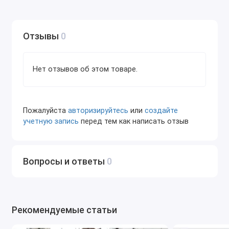
Проверка системы охлаждения и
кондиционирования: диагностика мест утечек в
системах охлаждения и кондиционирования
Отзывы
0
для предотвращения перегрева или снижения
эффективности работы кондиционера.
Нет отзывов об этом товаре.
Диагностика выхлопной системы: поиск
отверстий и трещин в глушителях, резонаторах
и других частях выхлопной системы, которые
могут способствовать выбросам и шуму.
Пожалуйста
авторизируйтесь
или
создайте
учетную запись
перед тем как написать отзыв
Проверка вакуумных систем: позволяет найти
проблемы в вакуумных линиях, которые могут
вызывать снижение мощности или
Вопросы и ответы
0
нестабильную работу двигателя.
Преимущества Launch SLD-501:
Высокая точность: позволяет быстро найти
Рекомендуемые статьи
мелкие и незаметные утечки.
Удобство использования: простое управление и