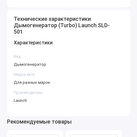
Регулируемое давление и объем подачи дыма:
Давление и объем дыма можно
Технические характеристики
регулировать, что позволяет
Дымогенератор (Turbo) Launch SLD-
адаптировать поток в зависимости от
501
особенностей тестируемой системы и
Характеристики
сложности поиска утечек.
Простое подключение:
Вид
Подходит для большинства легковых
Дымогенератор
автомобилей и легких коммерческих
Марка авто
транспортных средств, оснащается
Для разных марок
стандартными адаптерами для
Производитель
подключения к различным системам.
Launch
В комплект могут входить заглушки и
другие адаптеры, обеспечивающие
герметичность тестируемых систем.
Рекомендуемые товары
Безопасный дым:
Работает с нетоксичным, безопасным