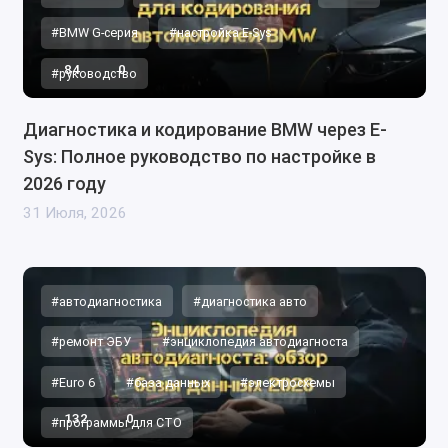
#BMW G-серия
#настройка E-Sys
84
0
#руководство
Диагностика и кодирование BMW через E-
Sys: Полное руководство по настройке в
2026 году
31 Июля, 2026
#автодиагностика
#диагностика авто
#ремонт ЭБУ
#энциклопедия автодиагноста
#Euro 6
#база данных
#электросхемы
132
0
#программы для СТО