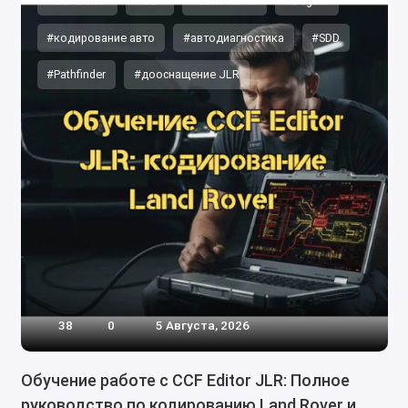
#CCF Editor
#JLR
#Land Rover
#Jaguar
#кодирование авто
#автодиагностика
#SDD
#Pathfinder
#дооснащение JLR
38
0
5 Августа, 2026
Обучение работе с CCF Editor JLR: Полное
руководство по кодированию Land Rover и