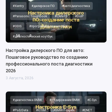
#Xentry
#дилерское ПО
#автодиагностика
#Panasonic Toughbook
#CAN-FD
#DoIP
#ODIS
#программирование ЭБУ
58
0
#диагностический ноутбук
Настройка дилерского ПО для авто:
Пошаговое руководство по созданию
профессионального поста диагностики
2026
3 Августа, 2026
#диагностика BMW
#кодирование BMW
#E-Sys
#PsdzData
#ICOM
#BMW F-серия
#ENET