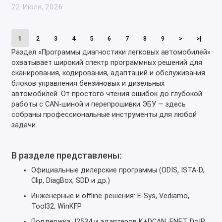
22 Июля, 2026
1
2
3
4
5
6
7
8
9
>
>|
Раздел «Программы диагностики легковых автомобилей»
охватывает широкий спектр программных решений для
сканирования, кодирования, адаптаций и обслуживания
блоков управления бензиновых и дизельных
автомобилей. От простого чтения ошибок до глубокой
работы с CAN-шиной и перепрошивки ЭБУ — здесь
собраны профессиональные инструменты для любой
задачи.
В разделе представлены:
Официальные дилерские программы (ODIS, ISTA-D,
Clip, DiagBox, SDD и др.)
Инженерные и offline-решения: E-Sys, Vediamo,
Tool32, WinKFP
Поддержка J2534 и адаптеров K+DCAN, ENET, DoIP