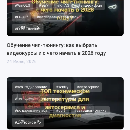
#WinOLS
#ЭБУ
#KTAG
#видеокурсы
#EDC17
#калибровка прошивок
155
0
#ECM Titanium
Обучение чип-тюнингу: как выбрать
видеокурсы и с чего начать в 2026 году
24 Июля, 2026
#scn кодирование
#xentry
#автосервис
#техническая литература
#ista
#кодирование эбу
#odis
#автодиагностика
120
0
#дилерское по