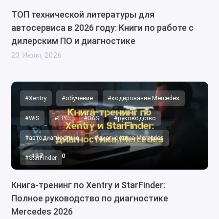
ТОП технической литературы для
автосервиса в 2026 году: Книги по работе с
дилерским ПО и диагностике
23 Июля, 2026
#Xentry
#обучение
#кодирование Mercedes
#WIS
#EPC
#DAS
#руководство
#автодиагностика
#диагностика Mercedes
137
0
#StarFinder
Книга-тренинг по Xentry и StarFinder:
Полное руководство по диагностике
Mercedes 2026