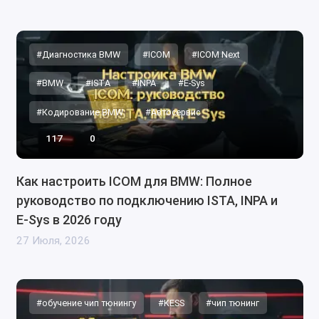
#Диагностика BMW
#ICOM
#ICOM Next
#BMW
#ISTA
#INPA
#E-Sys
#Кодирование BMW
#Автосервис
117
0
Как настроить ICOM для BMW: Полное
руководство по подключению ISTA, INPA и
E-Sys в 2026 году
27 Июля, 2026
#обучение чип тюнингу
#KESS
#чип тюнинг