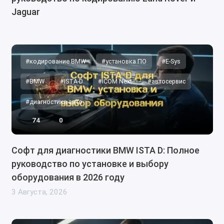
Jaguar
#кодирование BMW
#установка ПО
#E-Sys
#BMW
#ISTA-D
#ICOM Next
#автосервис
#диагностика авто
74
0
Софт для диагностики BMW ISTA D: Полное
руководство по установке и выбору
оборудования в 2026 году
3 Августа, 2026