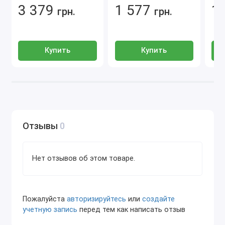
Canada, Japan)
диагностика и
Loca
3 379
1 577
1
Lexus RX (RX330, RX350, RX400h, RX450h)
грн.
программирование
грн.
Toyota - Lexus
Lexus NX (NX200t, NX300, NX300h)
Lexus GX (GX470, GX460)
Купить
Купить
Lexus LX (LX470, LX570)
Lexus CT (CT200h)
Lexus SC430
Отзывы
0
Lexus RC, RC F
Lexus HS250h
Нет отзывов об этом товаре.
Lexus LC (частично в 2018)
Некоторые региональные модели (в
зависимости от комплекта)
Пожалуйста
авторизируйтесь
или
создайте
учетную запись
перед тем как написать отзыв
Применение