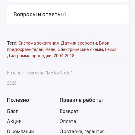
Эти схемы незаменимы при:
Вопросы и ответы
0
Поиске и устранении проблем в
электропроводке
Установке допоборудования (сигнализация,
Теги:
Система зажигания
,
Датчик скорости
,
Блок
мультимедиа, датчики, свет)
предохранителей
,
Реле
,
Электрические схемы
,
Lexus
,
Переподключении блоков управления, жгутов и
Диаграмма проводки
,
2004-2018.
предохранителей
Интернет-магазин "MotorState"
Поиске короткого замыкания, обрывов и плохих
контактов
2026
Ретрофите, модернизации и восстановлении
Полезно
Правила работы
техники после ДТП
Блог
Возврат
Преимущества комплекта
Акции
Оплата
Официальная структура и точность схем
О компании
Доставка, гарантия