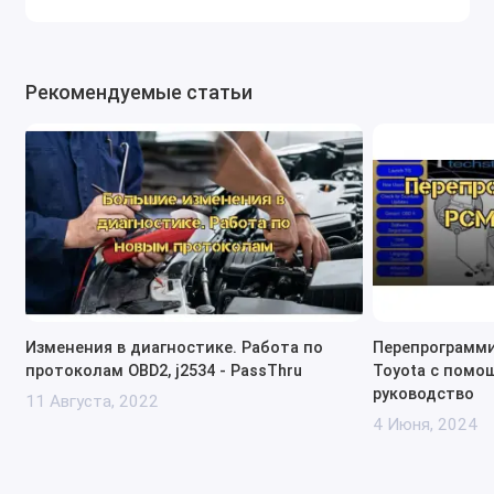
программированию автомобилей Toyota и Lexus
через Techstream TIS.
Поддержка моделей с 2005 по 2022 год,
включая гибридные и электрические
Рекомендуемые статьи
автомобили, такие как Toyota Prius и Lexus RX
Hybrid.
Возможность программирования и
кодирования блоков управления, адаптации
различных систем автомобиля, включая ABS и
трансмиссию.
Высокая точность диагностики всех систем
автомобиля, включая двигатель, трансмиссию,
системы безопасности и электрику.
Изменения в диагностике. Работа по
Перепрограмми
Минусы:
протоколам OBD2, j2534 - PassThru
Toyota с помо
руководство
11 Августа, 2022
Лицензия привязана только к адаптеру VXDIAG
4 Июня, 2024
VCX SE и не поддерживает мультибрендовую
работу.