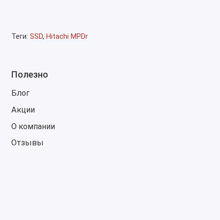
ZX200 / ZX210 / ZX225US
ZX240 / ZX250 / ZX270 / ZX280 / ZX300
Теги:
SSD
,
Hitachi MPDr
ZX330 / ZX350 / ZX370
ZX470 / ZX490
Полезно
ZX670 / ZX690
Блог
ZX850 / ZX870 / ZX890
Акции
(включая поколения -3/-5/-5A/-6, в зависимости от конк
О компании
Колёсные экскаваторы
Отзывы
ZX130W / ZX145W / ZX150W / ZX170W / ZX190W
Материаловозы/перегружатели на базе ZX (MH-верс
Спецверсии и лесная техник