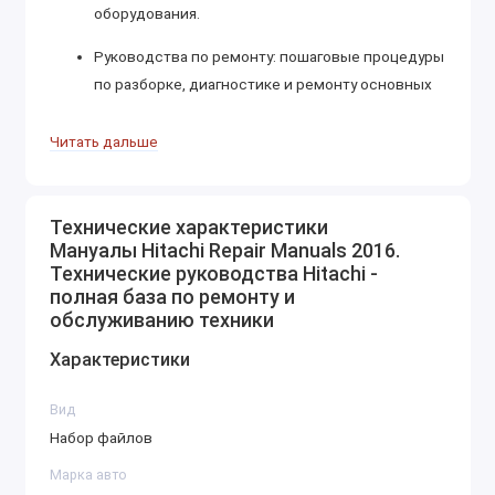
оборудования.
Руководства по ремонту: пошаговые процедуры
по разборке, диагностике и ремонту основных
компонентов машин, включая гидравлические
системы, трансмиссии и электрооборудование.
Читать дальше
Электрические и гидравлические схемы:
детализированные диаграммы, облегчающие
Технические характеристики
поиск и устранение неисправностей в системах
Мануалы Hitachi Repair Manuals 2016.
управления и привода.
Технические руководства Hitachi -
полная база по ремонту и
Диагностическое программное обеспечение:
обслуживанию техники
инструменты для мониторинга состояния
Характеристики
техники, считывания кодов ошибок и
проведения калибровок систем.
Вид
Примеры поддерживаемой техники:
Набор файлов
Экскаваторы серии ZAXIS: модели 120, 180LC,
Марка авто