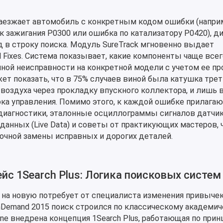
заезжает автомобиль с конкретным кодом ошибки (напри
 зажигания P0300 или ошибка по катализатору P0420), д
д в строку поиска. Модуль SureTrack мгновенно выдает
l Fixes. Система показывает, какие компоненты чаще всег
ной неисправности на конкретной модели с учетом ее про
ет показать, что в 75% случаев виной была катушка трет
 воздуха через прокладку впускного коллектора, и лишь 
ка управления. Помимо этого, к каждой ошибке прилагаю
иагностики, эталонные осциллограммы сигналов датчик
нных (Live Data) и советы от практикующих мастеров, 
очной замены исправных и дорогих деталей.
с 1Search Plus: Логика поисковых систем
 на новую потребует от специалиста изменения привыче
OnDemand 2015 поиск строился по классическому академи
ine внедрена концепция 1Search Plus, работающая по прин