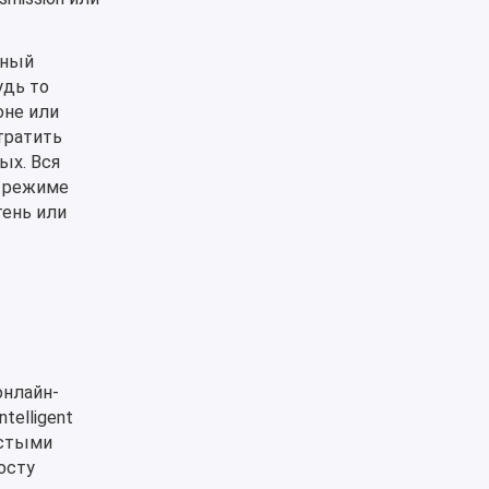
нный
удь то
оне или
тратить
ых. Вся
в режиме
тень или
онлайн-
elligent
остыми
осту