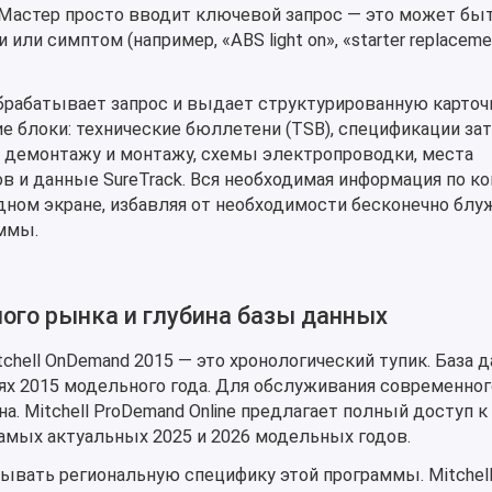
 Мастер просто вводит ключевой запрос — это может бы
или симптом (например, «ABS light on», «starter replaceme
брабатывает запрос и выдает структурированную карточк
е блоки: технические бюллетени (TSB), спецификации зат
 демонтажу и монтажу, схемы электропроводки, места
 и данные SureTrack. Вся необходимая информация по к
дном экране, избавляя от необходимости бесконечно блу
ммы.
ого рынка и глубина базы данных
chell OnDemand 2015 — это хронологический тупик. База 
х 2015 модельного года. Для обслуживания современног
а. Mitchell ProDemand Online предлагает полный доступ к
амых актуальных 2025 и 2026 модельных годов.
ывать региональную специфику этой программы. Mitchell