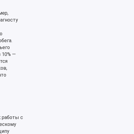
мер,
иагносту
о
бега.
ьего
в 10% —
тся
ов,
что
к работы с
ческому
ципу