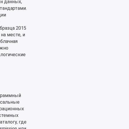
н данных,
тандартами.
ции
е
бразца 2015
на месте, и
облачная
ежно
 логические
ограммный
ссальные
ерационных
истемных
талогу, где
smission или