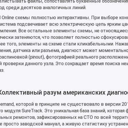
елистывать файлы, сопоставлять буквенные обозначения
д среди десятков аналогичных линий.
 Online схемы полностью интерактивны. При выборе кон
система подсвечивает всю электрическую цепь ярким цв
емления. Все остальные элементы схемы, не относящиес
чески затеняются, что позволяет полностью сфокусиров
ее того, элементы на схеме стали кликабельными. Нажа
ения, датчика или разъема, диагност может моментальн
аспиновкой (pinout), фотографией реального расположени
 проверки данного узла. Это сокращает время поиска не
з.
 Коллективный разум американских диагно
emand, которой в принципе не существовало в версии 20
о модуля SureTrack. Это уникальная база знаний, которая
льных ремонтов, зафиксированных на СТО по всей терри
е просто заводской мануал, а живую статистику устране