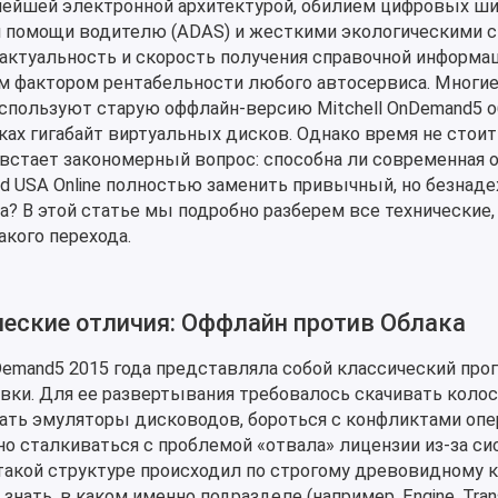
йшей электронной архитектурой, обилием цифровых ши
помощи водителю (ADAS) и жесткими экологическими с
, актуальность и скорость получения справочной информа
 фактором рентабельности любого автосервиса. Многи
спользуют старую оффлайн-версию Mitchell OnDemand5 о
ках гигабайт виртуальных дисков. Однако время не стоит 
встает закономерный вопрос: способна ли современная 
nd USA Online полностью заменить привычный, но безнад
а? В этой статье мы подробно разберем все технические,
акого перехода.
ческие отличия: Оффлайн против Облака
nDemand5 2015 года представляла собой классический пр
овки. Для ее развертывания требовалось скачивать коло
ать эмуляторы дисководов, бороться с конфликтами оп
но сталкиваться с проблемой «отвала» лицензии из-за с
такой структуре происходил по строгому древовидному ка
нать, в каком именно подразделе (например, Engine, Tran