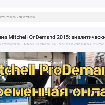
ена Mitchell OnDemand 2015: аналитическ
ых автомобилей
Mitchell ProDemand USA Online как замена Mitchell OnDema
#базы данных
#Mitchell ProDemand