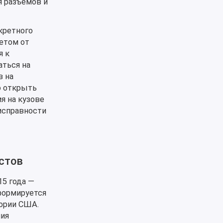
 разъемов и
кретного
етом от
я к
аться на
в на
о открыть
я на кузове
исправности
стов
15 года —
 формируется
тории США.
ния