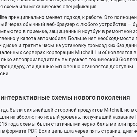
ная схема или механическая спецификация.
nline принципиально меняет подход к работе. Это полноце
ый через обычный веб-браузер с любого устройства — б
пьютер в приемке, защищенный ноутбук в ремонтной з
венно у капота автомобиля. Больше нет необходимости 
м диске и тратить часы на установку громоздких баз данн
даленных серверах корпорации Mitchell 1 и обновляется 
только автопроизводитель выпускает технический бюлле
процедуру, эти данные мгновенно становятся доступны
сии.
интерактивные схемы нового поколения
да были сильнейшей стороной продуктов Mitchell, но в 
ли на абсолютно новый уровень, получивший название Int
и 2015 года схемы были статичными черно-белыми или пр
 формате PDF. Если цепь шла через пять страниц, диагн