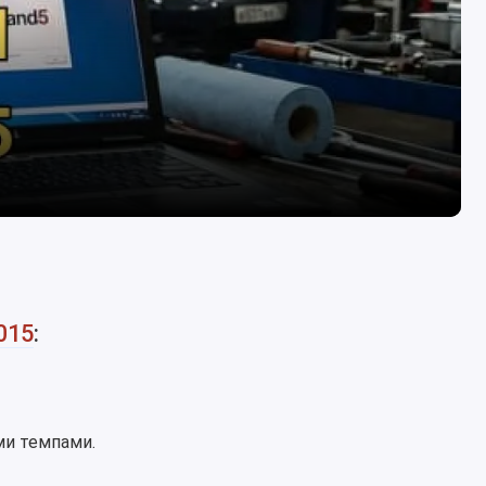
015
:
ми темпами.