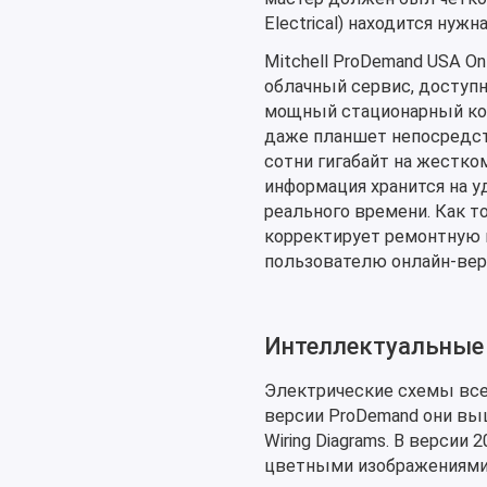
Electrical) находится нуж
Mitchell ProDemand USA O
облачный сервис, доступн
мощный стационарный ком
даже планшет непосредст
сотни гигабайт на жестко
информация хранится на у
реального времени. Как 
корректирует ремонтную 
пользователю онлайн-вер
Интеллектуальные 
Электрические схемы всег
версии ProDemand они выш
Wiring Diagrams. В верси
цветными изображениями в