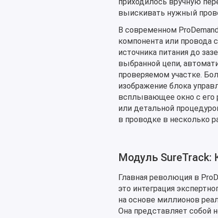
приходилось вручную пер
выискивать нужный прово
В современном ProDemand
компонента или провода 
источника питания до заз
выбранной цепи, автомати
проверяемом участке. Бол
изображение блока управл
всплывающее окно с его р
или детальной процедурой
в проводке в несколько ра
Модуль SureTrack:
Главная революция в ProD
это интеграция экспертног
на основе миллионов реа
Она представляет собой н