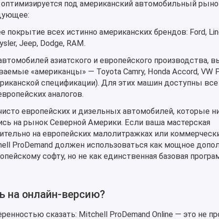
 оптимизируется под американский автомобильный рыно
едующее:
 покрытие всех истинно американских брендов: Ford, Linc
rysler, Jeep, Dodge, RAM.
 автомобилей азиатского и европейского производства,
аемые «американцы» — Toyota Camry, Honda Accord, VW P
риканской спецификации). Для этих машин доступны все
вропейских аналогов.
чисто европейских и дизельных автомобилей, которые н
ись на рынок Северной Америки. Если ваша мастерская
ительно на европейских малолитражках или коммерческ
hell ProDemand должен использоваться как мощное допо
пейскому софту, но не как единственная базовая програ
ь на онлайн-версию?
ренностью сказать: Mitchell ProDemand Online — это не п