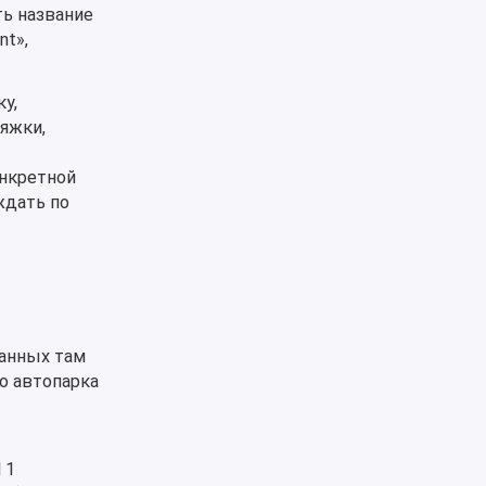
ть название
nt»,
у,
яжки,
онкретной
ждать по
данных там
о автопарка
 1