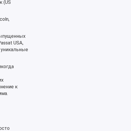
к (US
oln,
 выпущенных
assat USA,
 уникальные
икогда
их
лнение к
мма.
росто