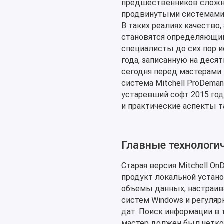
предшественников сложне
продвинутыми системами 
В таких реалиях качество
становятся определяющим
специалисты до сих пор и
года, записанную на десят
сегодня перед мастерами 
система Mitchell ProDema
устаревший софт 2015 год
и практические аспекты т
Главные технологи
Старая версия Mitchell O
продукт локальной устан
объемы данных, настраив
систем Windows и регуляр
дат. Поиск информации в 
мастер должен был четко з