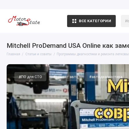
ВСЕ КАТЕГОРИИ
Mitchell ProDemand USA Online как зам
Главная
Статьи и советы
Программы диагностики и ремонта легков
#ПО для СТО
#ремонт авто
#автодиагностика