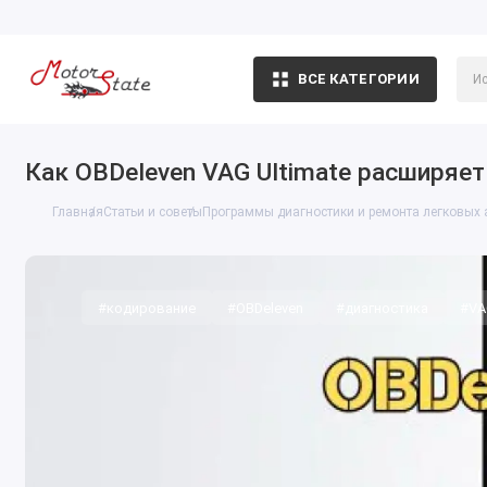
ВСЕ КАТЕГОРИИ
Как OBDeleven VAG Ultimate расширяе
Главная
Статьи и советы
Программы диагностики и ремонта легковых
#кодирование
#OBDeleven
#диагностика
#VA