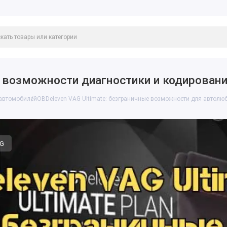
т возможности диагностики и кодирован
 автомобилей
⁦OBDeleven VAG Ultimate: безграничные возможности для автолю
G