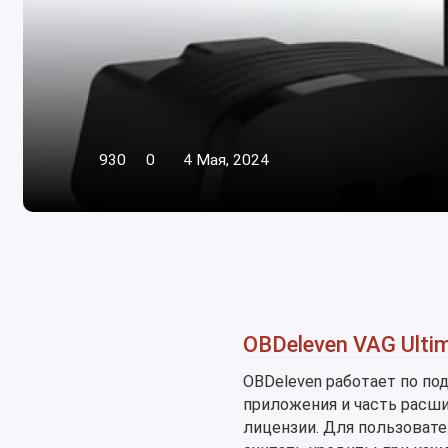
930
0
4 Мая, 2024
OBDeleven VAG Ulti
OBDeleven работает по по
приложения и часть расш
лицензии. Для пользовате