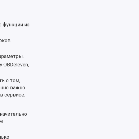
 функции из
оков
параметры.
 OBDeleven,
ь о том,
енно важно
в сервисе.
значительно
ом
лько