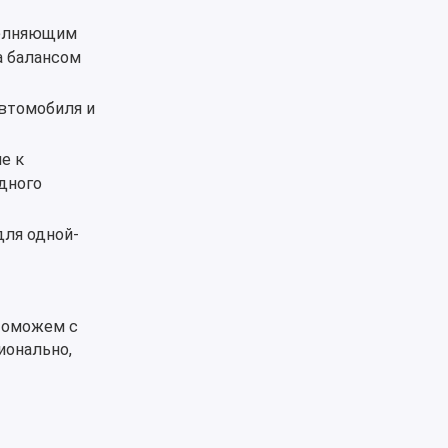
полняющим
а балансом
автомобиля и
е к
дного
для одной-
Поможем с
ионально,