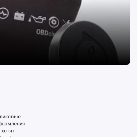
окликовые
оформления
 хотят