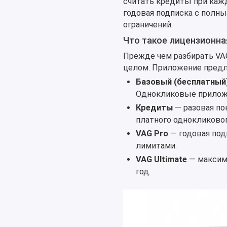
считать кредиты при кажд
годовая подписка с полны
ограничений.
Что такое лицензионна
Прежде чем разбирать VAG
целом. Приложение предл
Базовый (бесплатный
Однокликовые приложе
Кредиты
— разовая по
платного однокликовог
VAG Pro
— годовая под
лимитами.
VAG Ultimate
— максима
год.