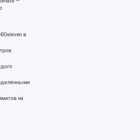
timate —
о
OBDeleven в
тров.
ждого
ределёнными
имитов на