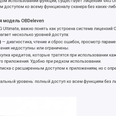
ом использовании функции, существует лицензия VAG Ul
м доступом ко всему функционалу сканера без каких-либ
я модель OBDeleven
 Ultimate, важно понять как устроена система лицензий 
агает несколько уровней доступа:
)
— диагностика, чтение и сброс ошибок, просмотр параме
ния недоступны или ограничены.
купка кредитов, которые тратятся при использовании ка
о приложения. Удобно при редком использовании.
писка с расширенным доступом к приложениям, но с оп
льный уровень: полный доступ ко всем функциям без л