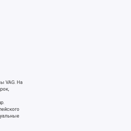
ы VAG. На
рок,
p.
пейского
туальные