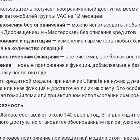
 пользователь получает неограниченный доступ ко всему
я автомобилей группы VAG на 12 месяцев:
иложения без ограничений
— можно использовать любые
 «Дооснащение» и «Мастерская» без списания кредитов.
рование и адаптации
— изменение параметров любых бл
в на количество операций.
гностическим функциям
— все системы, все блоки, все 
ения
— новые приложения и функции, добавляемые в базу
разу после выхода.
т кредитной модели: при наличии Ultimate не нужно думат
 или иная функция и достаточно ли их на счету. Это особ
 автомобилями или при активном использовании сканера 
разность
ltimate составляет около 140 евро в год. Это выглядит 
ного доступа, но становится обоснованным при регулярн
ликовое приложение при кредитной модели стоит неско