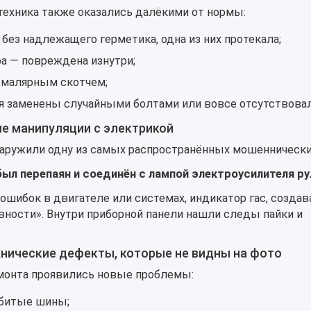
техника также оказались далёкими от нормы:
без надлежащего герметика, одна из них протекала;
а — повреждена изнутри;
малярным скотчем;
я заменены случайными болтами или вовсе отсутствовал
е манипуляции с электрикой
наружили одну из самых распространённых мошеннически
был перепаян и соединён с лампой электроусилителя ру
 ошибок в двигателе или системах, индикатор гас, создав
ности». Внутри приборной панели нашли следы пайки и
хнические дефекты, которые не видны на фото
монта проявились новые проблемы:
битые шины;