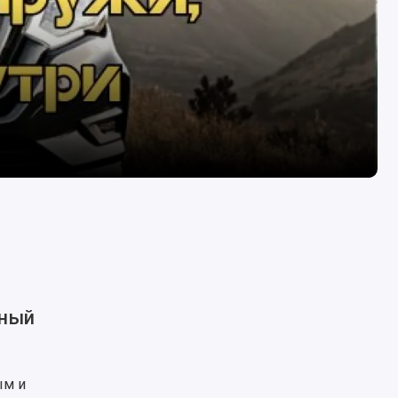
мный
ым и