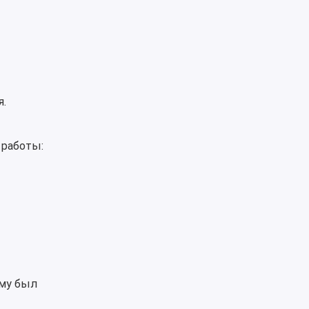
я.
работы:
ому был