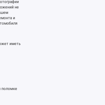
фотографии
ложений не
ошем
емонта и
втомобиля
может иметь
й поломке