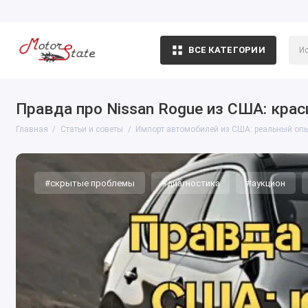
ВСЕ КАТЕГОРИИ
Правда про Nissan Rogue из США: кра
Главная
Статьи и советы
Импорт автомобилей из США: реальный опыт,
#скрытые проблемы
#диагностика
#аукцион