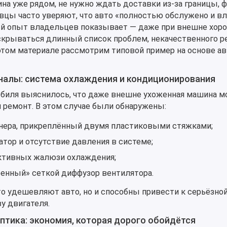
а уже рядом, не нужно ждать доставки из-за границы, 
вцы часто уверяют, что авто «полностью обслужено и в
ый опыт владельцев показывает — даже при внешне хор
скрываться длинный список проблем, некачественного р
этом материале рассмотрим типовой пример на основе а
налы: система охлаждения и кондиционирования
обиля выяснилось, что даже внешне ухоженная машина 
 ремонт. В этом случае были обнаружены:
нера, прикреплённый двумя пластиковыми стяжками;
тор и отсутствие давления в системе;
активных жалюзи охлаждения;
енный» сеткой диффузор вентилятора.
о удешевляют авто, но и способны привести к серьёзно
у двигателя.
птика: экономия, которая дорого обойдётся