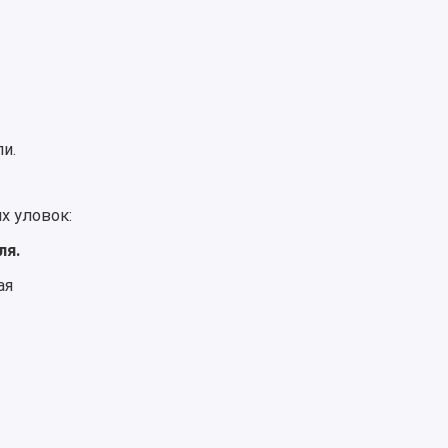
и.
х уловок:
ля.
ая