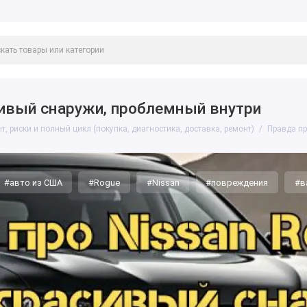
сивый снаружи, проблемный внутри
 риски и полный цикл (покупка, диагностика, доставка, ремонт)
Правда пр
#авто из США
#Rogue
#Nissan
#повреждения
#в