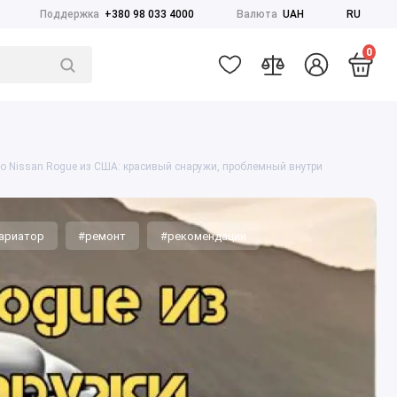
Поддержка
+380 98 033 4000
Валюта
UAH
RU
0
о Nissan Rogue из США: красивый снаружи, проблемный внутри
ариатор
#ремонт
#рекомендации