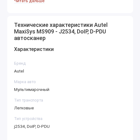
Читать дальше
Широкий экран и удобный интерфейс:
9.7-дюймовый сенсорный экран с
Технические характеристики Autel
разрешением 2048x1536 пикселей
MaxiSys MS909 - J2534, DoIP, D-PDU
позволяет легко считывать данные и
автосканер
управлять функциями устройства.
Характеристики
Удобный и интуитивно понятный
интерфейс, разработанный с учетом
Бренд
профессиональных требований.
Autel
Поддержка функций программирования и
Марка авто
кодирования:
Мультимарочный
Предоставляет возможности для
Тип транспорта
кодирования и адаптации различных
Легковые
систем автомобиля, таких как управление
двигателем, коробка передач,
Тип устройства
электроника кузова и многое другое.
j2534, DoIP, D-PDU
Имеется поддержка обновления