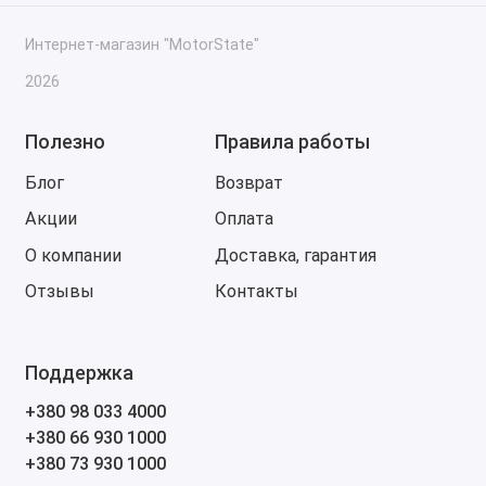
автомобилями, которые требуют J2534
протокола.
Интернет-магазин "MotorState"
Удаленная помощь и диагностика:
2026
Функция Remote Desk позволяет
специалистам удаленно подключаться к
Полезно
Правила работы
устройству, помогая в диагностике и
Блог
Возврат
настройке.
Акции
Оплата
Преимущества Autel MaxiSys MS909:
О компании
Доставка, гарантия
Мощная производительность: Быстрое
Отзывы
Контакты
выполнение диагностических задач благодаря
мощному процессору и большому объему
памяти.
Поддержка
Широкий охват автомобилей: Поддержка более
80 марок автомобилей, включая европейские,
+380 98 033 4000
американские и азиатские модели.
+380 66 930 1000
+380 73 930 1000
Простота использования: Удобный интерфейс