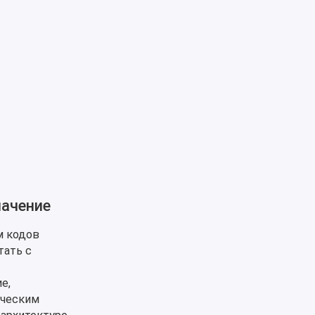
начение
м кодов
тать с
е,
рческим