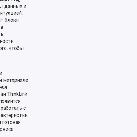
ы данных и
итуацией,
ит блоки
ов
ть
дности
ого, чтобы
и
м материале
чая
и ThinkLink
появится
 работать с
рактеристик
 готовая
рвиса.