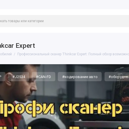
kcar Expert
мобилей
Профессиональный сканер Thinkcar Expert: Полный обзор возможно
P
#J2534
#CAN-FD
#кодирование авто
#оборудов