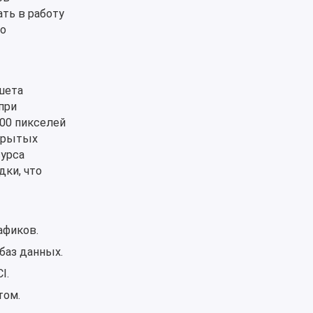
ать в работу
о
шета
при
800 пикселей
ткрытых
сурса
дки, что
афиков.
баз данных.
I.
том.