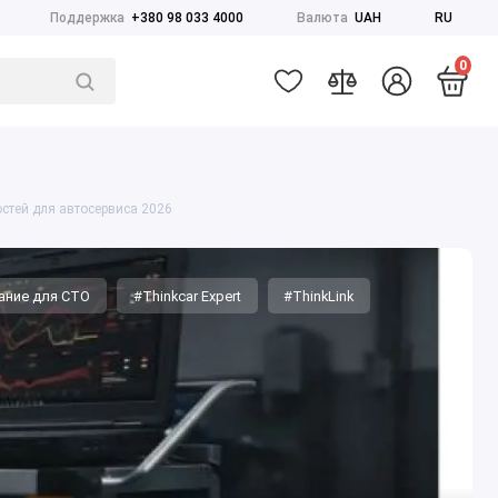
Поддержка
+380 98 033 4000
Валюта
UAH
RU
0
стей для автосервиса 2026
ание для СТО
#Thinkcar Expert
#ThinkLink