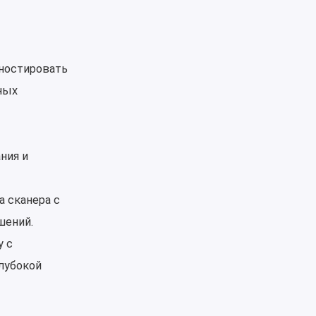
гностировать
ных
ния и
а сканера с
шений.
у с
лубокой