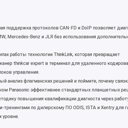
тная поддержка протоколов CAN-FD и DoIP позволяет диа
W, Mercedes-Benz и JLR без использования дополнитель
пах работы технологии ThinkLink, которая превращает
нер thinkcar expert в терминал для удаленного кодирова
оков управления.
ый анализ флагманских решений и поймите, почему связк
ом Panasonic эффективнее стандартных планшетных ре
тодику повышения квалификации диагноста через работ
-тренингами по дилерскому ПО ODIS, ISTA и Xentry для г
 уровне.