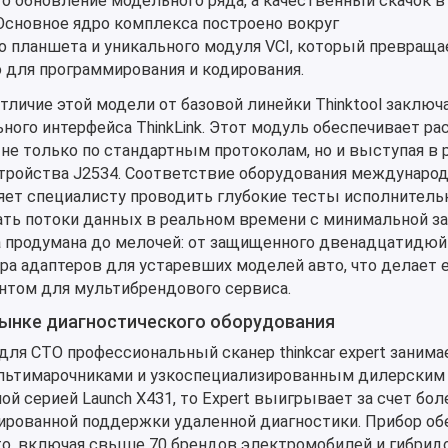
то обновление модельного ряда, а качественный скачок в
Основное ядро комплекса построено вокруг
 планшета и уникального модуля VCI, который превраща
для программирования и кодирования.
тличие этой модели от базовой линейки Thinktool заключ
ного интерфейса ThinkLink. Этот модуль обеспечивает р
 не только по стандартным протоколам, но и выступая в 
тройства J2534. Соответствие оборудования междунар
ет специалисту проводить глубокие тесты исполнител
ать потоки данных в реальном времени с минимальной з
 продумана до мелочей: от защищенного двенадцатидю
ра адаптеров для устаревших моделей авто, что делает 
том для мультибрендового сервиса.
рынке диагностического оборудования
для СТО профессиональный сканер thinkcar expert занима
ьтимарочниками и узкоспециализированным дилерским 
ной серией Launch X431, то Expert выигрывает за счет бо
рированной поддержки удаленной диагностики. Прибор об
то, включая свыше 70 брендов электромобилей и гибрид