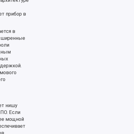
 архитектуре
ет прибор в
ается в
асширенные
роли
одным
ьных
адержкой.
ймового
его
ет нишу
ПО. Если
лее мощной
еспечивает
ов