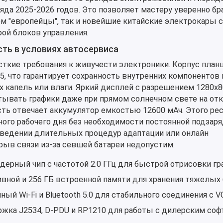
яда 2025-2026 годов. Это позволяет мастеру уверенно бр
м "европейцы", так и новейшие китайские электрокары с
ой блоков управления.
ть в условиях автосервиса
сткие требования к живучести электроники. Корпус план
5, что гарантирует сохранность внутренних компонентов 
 капель или влаги. Яркий дисплей с разрешением 1280x
тывать графики даже при прямом солнечном свете на о
ть отвечает аккумулятор емкостью 12600 мАч. Этого ре
ого рабочего дня без необходимости постоянной подзаря
оведении длительных процедур адаптации или онлайн
рыв связи из-за севшей батареи недопустим.
ерный чип с частотой 2.0 ГГц для быстрой отрисовки гр
ивной и 256 ГБ встроенной памяти для хранения тяжелых 
ый Wi-Fi и Bluetooth 5.0 для стабильного соединения с VC
жка J2534, D-PDU и RP1210 для работы с дилерским соф