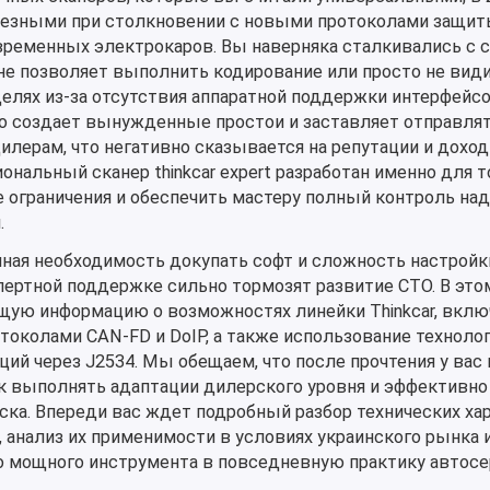
лезными при столкновении с новыми протоколами защит
ременных электрокаров. Вы наверняка сталкивались с с
не позволяет выполнить кодирование или просто не вид
елях из-за отсутствия аппаратной поддержки интерфейс
то создает вынужденные простои и заставляет отправля
лерам, что негативно сказывается на репутации и дохо
нальный сканер thinkcar expert разработан именно для т
е ограничения и обеспечить мастеру полный контроль над
.
нная необходимость докупать софт и сложность настройк
пертной поддержке сильно тормозят развитие СТО. В это
ую информацию о возможностях линейки Thinkcar, вклю
токолами CAN-FD и DoIP, а также использование технологи
ий через J2534. Мы обещаем, что после прочтения у вас 
ак выполнять адаптации дилерского уровня и эффективно
ка. Впереди вас ждет подробный разбор технических ха
 анализ их применимости в условиях украинского рынка и
о мощного инструмента в повседневную практику автосе