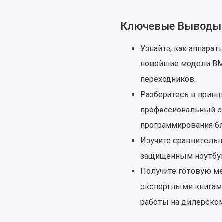
Ключевые Выводы
Узнайте, как аппара
новейшие модели BM
переходников.
Разберитесь в принци
профессиональный ска
программирования бл
Изучите сравнительн
защищенным ноутбук
Получите готовую ме
экспертными книгами
работы на дилерском