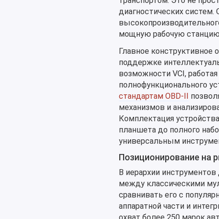
транспортом. Это не прос
диагностических систем. 
высокопроизводительного
мощную рабочую станцию 
Главное конструктивное о
поддержке интеллектуаль
возможности VCI, работая
полнофункционального ус
стандартам OBD-II
позволя
механизмов и анализиров
Комплектация устройства
планшета до полного набо
универсальным инструмен
Позиционирование на 
В иерархии инструментов 
между классическими мул
сравнивать его с популяр
аппаратной части и интег
охват более 250 марок ав