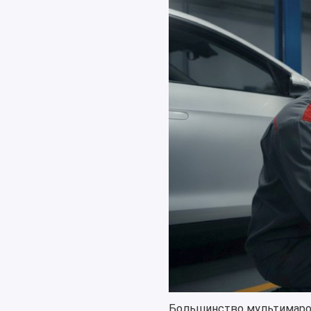
Большинство мультимароч