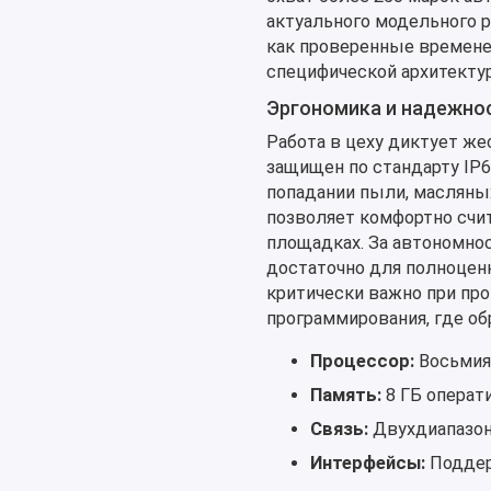
актуального модельного р
как проверенные времене
специфической архитектур
Эргономика и надежнос
Работа в цеху диктует же
защищен по стандарту IP6
попадании пыли, масляных
позволяет комфортно счи
площадках. За автономнос
достаточно для полноценн
критически важно при пр
программирования, где об
Процессор:
Восьмияд
Память:
8 ГБ операт
Связь:
Двухдиапазонн
Интерфейсы:
Поддер