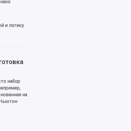
днако
й и логику
готовка
сто набор
например,
снованная на
 Ньютон-