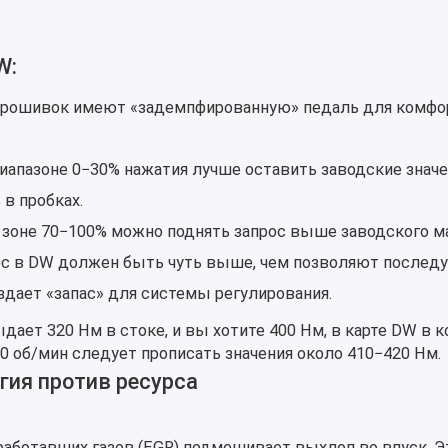
W:
прошивок имеют «задемпфированную» педаль для комфор
иапазоне 0−30% нажатия лучше оставить заводские значе
в пробках.
 зоне 70−100% можно поднять запрос выше заводского м
с в DW должен быть чуть выше, чем позволяют после
оздает «запас» для системы регулирования.
ает 320 Нм в стоке, и вы хотите 400 Нм, в карте DW в 
0 об/мин следует прописать значения около 410−420 Нм.
огия против ресурса
работавших газов (EGR) подмешивает выхлоп во впуск. Э