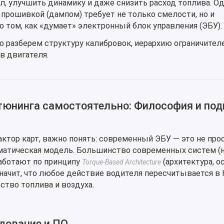
, улучшить динамику и даже снизить расход топлива. О
 прошивкой (дампом) требует не только смелости, но и
 том, как «думает» электронный блок управления (ЭБУ).
о разберем структуру калибровок, иерархию ограничителе
в двигателя.
-тюнинга самостоятельно: Философия и под
тор карт, важно понять: современный ЭБУ — это не про
ематическая модель. Большинство современных систем (
работают по принципу
(архитектура, о
Torque-Based Architecture
начит, что любое действие водителя пересчитывается в
ство топлива и воздуха.
дование и ПО