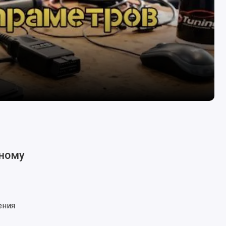
ьному
ения