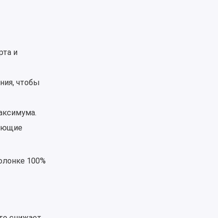
та и
ния, чтобы
аксимума.
дующие
колонке 100%
то снижает