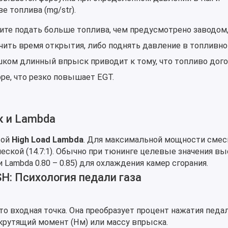
 топлива (mg/str).
ите подать больше топлива, чем предусмотрено заводом
чить время открытия, либо поднять давление в топливно
ком длинный впрыск приводит к тому, что топливо дого
е, что резко повышает EGT.
 и Lambda
той
High Load Lambda
. Для максимальной мощности смес
еской (14.7:1). Обычно при тюнинге целевые значения в
или Lambda 0.80 – 0.85) для охлаждения камер сгорания.
SH: Психология педали газа
то входная точка. Она преобразует процент нажатия педа
 крутящий момент (Нм) или массу впрыска.