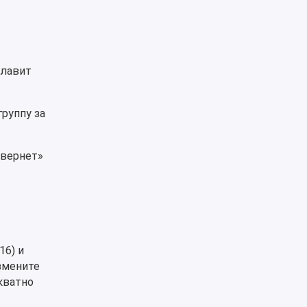
плавит
руппу за
свернет»
6) и
измените
екватно