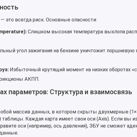
нность
 это всегда риск. Основные опасности:
mperature):
Слишком высокая температура выхлопа рас
ьный угол зажигания на бензине уничтожит поршневую г
руз:
Избыточный крутящий момент на низких оборотах «
рикционы АКПП.
ах параметров: Структура и взаимосвязь
обой массив данных, в котором скрыты двухмерные (1×1
 таблицы. Каждая карта имеет свои оси (Axis). Если вы 
оправите оси (например, ось давления), ЭБУ не сможет ад
данные.