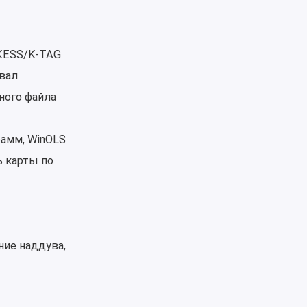
KESS/K-TAG
вал
ного файла
рамм, WinOLS
 карты по
ие наддува,