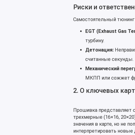
Риски и ответстве
Самостоятельный тюнинг —
EGT (Exhaust Gas Te
турбину.
Детонация:
Неправил
считанные секунды.
Механический перег
МКПП или сожжет ф
2. О ключевых карт
Прошивка представляет с
трехмерные (16×16, 20×20)
значения в карте, но не п
интерпретировать новые 