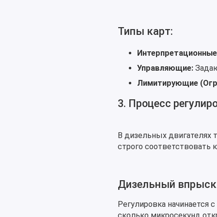
Типы карт:
Интерпретационные
Управляющие:
Задаю
Лимитирующие (Огра
3. Процесс регули
В дизельных двигателях 
строго соответствовать к
Дизельный впрыск (I
Регулировка начинается 
сколько микросекунд откр