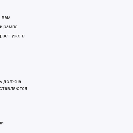
, вам
й рампе.
рает уже в
ь должна
ыставляются
ли