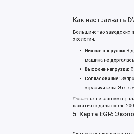
Как настраивать D
Большинство заводских 
экологии.
Низкие нагрузки:
В д
машина не дергалась 
Высокие нагрузки:
В
Согласование:
Запро
ограничители. Это с
если ваш мотор выд
Пример:
нажатия педали после 200
5. Карта EGR: Экол
Система рециркуляции от