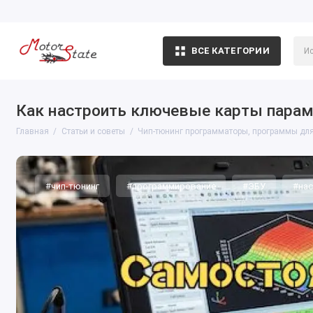
ВСЕ КАТЕГОРИИ
Как настроить ключевые карты парам
Главная
Статьи и советы
Чип-тюнинг программаторы, программы для
#чип-тюнинг
#программирование
#ЭБУ
#нас