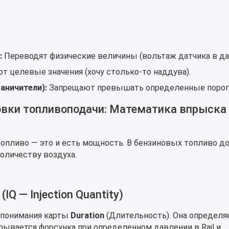
:
Переводят физические величины (вольтаж датчика в да
т целевые значения (хочу столько-то наддува).
ничители):
Запрещают превышать определенные порог
ровки топливоподачи: Математика впрыска
топливо — это и есть мощность. В бензиновых топливо д
оличеству воздуха.
Q — Injection Quantity)
с понимания карты
Duration
(Длительность). Она определяе
ывается форсунка при определенном давлении в Rail и