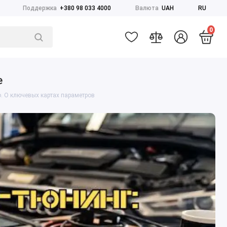
Поддержка
+380 98 033 4000
Валюта
UAH
RU
0
е
. О ключевых картах параметров