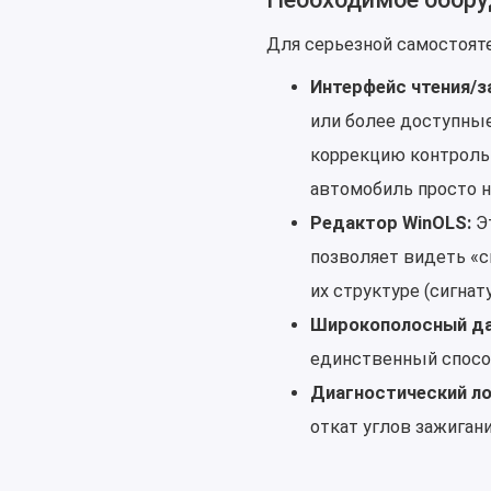
Для серьезной самостоят
Интерфейс чтения/з
или более доступные
коррекцию контрольн
автомобиль просто н
Редактор WinOLS:
Эт
позволяет видеть «
их структуре (сигнат
Широкополосный да
единственный способ
Диагностический ло
откат углов зажигани