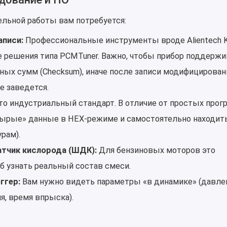
ельной работы вам потребуется:
аписи:
Профессиональные инструменты вроде Alientech 
 решения типа PCMTuner. Важно, чтобы прибор поддержи
ых сумм (Checksum), иначе после записи модифицирован
е заведется.
о индустриальный стандарт. В отличие от простых прог
сырые» данные в HEX-режиме и самостоятельно находить
урам).
тчик кислорода (ШДК):
Для бензиновых моторов это
 узнать реальный состав смеси.
ггер:
Вам нужно видеть параметры «в динамике» (давлен
я, время впрыска).