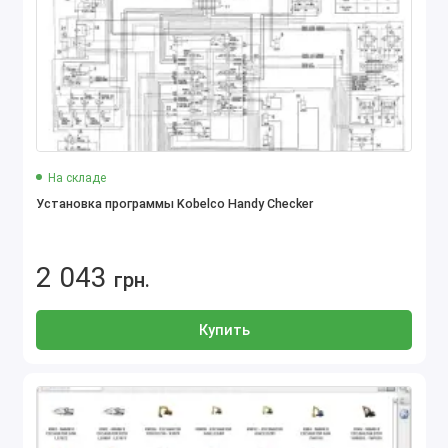
На складе
Установка программы Kobelco Handy Checker
2 043
грн.
Купить